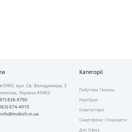
ти
Категорії
А/
ОФІС: вул. Св. Володимира, 3
Побутова Техніка
линськ, Україна 45402
097) 838-9790
Ноутбуки
063) 674-4910
Комп'ютери
:
info@mobich.in.ua
Смартфони і Планшети
Для Офісу