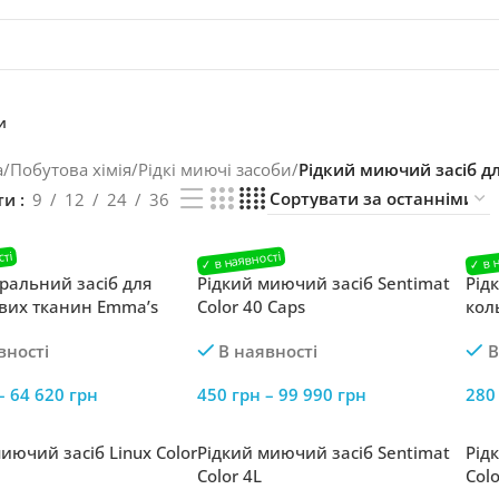
и
а
/
Побутова хімія
/
Рідкі миючі засоби
/
Рідкий миючий засіб д
ти
9
12
24
36
ральний засіб для
Рідкий миючий засіб Sentimat
Рід
вих тканин Emma’s
Color 40 Caps
кол
r 4 l
Best
вності
В наявності
В
–
64 620
грн
450
грн
–
99 990
грн
28
иючий засіб Linux Color
Рідкий миючий засіб Sentimat
Рід
Color 4L
Colo