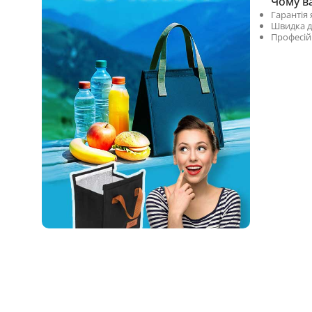
Чому ва
Гарантія 
Швидка д
Професій