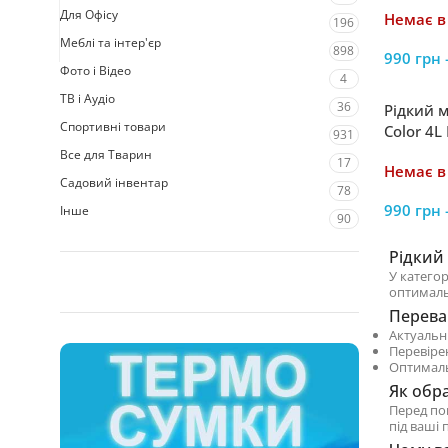
Для Офісу
Немає в
196
Меблі та інтер'єр
898
990
грн
Фото і Відео
4
ТВ і Аудіо
36
Рідкий 
Спортивні товари
Color 4L
931
Все для Тварин
17
Немає в
Садовий інвентар
78
990
грн
Інше
90
Рідкий
У категор
оптималь
Перева
Актуальн
Перевіре
Оптималь
Як обр
Перед по
під ваші 