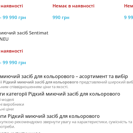
 наявності
Немає в наявності
Нем
–
99 990
грн
990
грн
9 9
миючий засіб Sentimat
 NEU
 наявності
–
99 990
грн
 миючий засіб для кольорового – асортимент та вибір
ії
Рідкий миючий засіб для кольорового
представлений широкий вибір 
ним співвідношенням ціни та якості.
ги категорії Рідкий миючий засіб для кольорового
і моделі
ні виробники
ні ціни
ати Рідкий миючий засіб для кольорового
купкою рекомендуємо звернути увагу на характеристики, сумісність та
потреби.