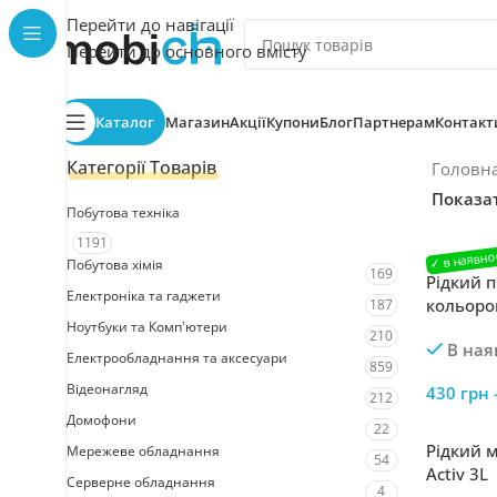
Перейти до навігації
Перейти до основного вмісту
Каталог
Магазин
Акції
Купони
Блог
Партнерам
Контакт
Категорії Товарів
Головн
Показа
Побутова техніка
1191
Побутова хімія
169
Рідкий п
Електроніка та гаджети
кольоро
187
Ноутбуки та Комп'ютери
Best Colo
210
В ная
Електрообладнання та аксесуари
859
Відеонагляд
430
грн
212
Домофони
22
Рідкий м
Мережеве обладнання
54
Activ 3L
Серверне обладнання
4