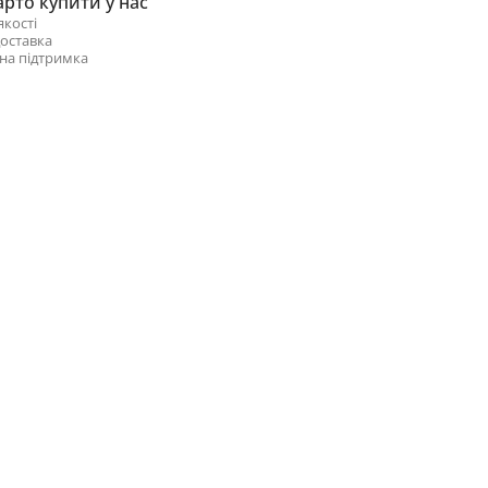
рто купити у нас
якості
оставка
на підтримка