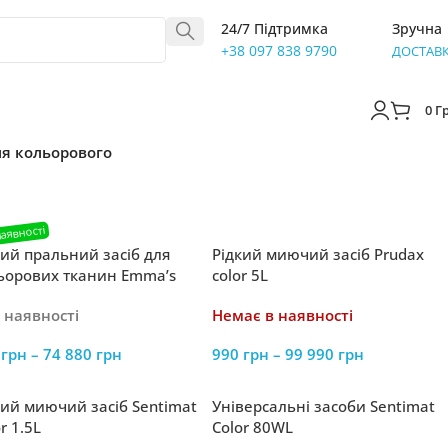
24/7 Підтримка
Зручна
+38 097 838 9790
ДОСТАВ
0
Г
ля кольорового
кий пральний засіб для
Рідкий миючий засіб Prudax
ьорових тканин Emma’s
color 5L
 Color 2 L
 наявності
Немає в наявності
0
грн
–
74 880
грн
990
грн
–
99 990
грн
кий миючий засіб Sentimat
Універсальні засоби Sentimat
r 1.5L
Color 80WL