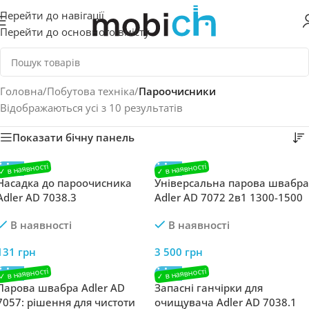
Перейти до навігації
Перейти до основного вмісту
Головна
/
Побутова техніка
/
Пароочисники
Відображаються усі з 10 результатів
Показати бічну панель
Насадка до пароочисника
Універсальна парова швабра
Adler AD 7038.3
Adler AD 7072 2в1 1300-1500
Вт
В наявності
В наявності
131
грн
3 500
грн
Парова швабра Adler AD
Запасні ганчірки для
7057: рішення для чистоти
очищувача Adler AD 7038.1