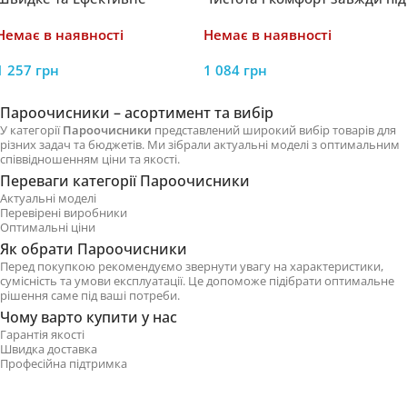
Прибирання без Хімії
рукою
Немає в наявності
Немає в наявності
1 257
грн
1 084
грн
Пароочисники – асортимент та вибір
У категорії
Пароочисники
представлений широкий вибір товарів для
різних задач та бюджетів. Ми зібрали актуальні моделі з оптимальним
співвідношенням ціни та якості.
Переваги категорії Пароочисники
Актуальні моделі
Перевірені виробники
Оптимальні ціни
Як обрати Пароочисники
Перед покупкою рекомендуємо звернути увагу на характеристики,
сумісність та умови експлуатації. Це допоможе підібрати оптимальне
рішення саме під ваші потреби.
Чому варто купити у нас
Гарантія якості
Швидка доставка
Професійна підтримка