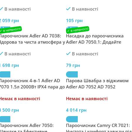
В наявності
В наявності
2 059
грн
105
грн
Пароочисник Adler AD 7038:
Насадка до пароочисника
Здорова та чиста атмосфера у
Adler AD 7050.1: Додайте
вашому домі
функціональності своєму
В наявності
В наявності
пароочиснику
1 698
грн
79
грн
Пароочисник 4-в-1 Adler AD
Парова Швабра з віджимом
7070 1.5л 2000Вт IPX4 пара до
Adler AD 7052 AD 7052
43г/хв
Роторна
Немає в наявності
Немає в наявності
3 500
грн
4 014
грн
Пароочисник Adler 7050:
Пароочисник Camry CR 7021:
Швидке та Ефективне
Чистота і комфорт завжди під