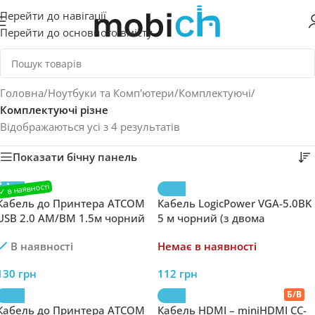
Перейти до навігації
Перейти до основного вмісту
Головна
/
Ноутбуки та Комп'ютери
/
Комплектуючі
/
Комплектуючі різне
Відображаються усі з 4 результатів
Показати бічну панель
Кабель до Принтера ATCOM
Кабель LogicPower VGA-5.0BK
USB 2.0 AM/BM 1.5м чорний
5 м чорний (з двома
феритовими кільцями)
В наявності
Немає в наявності
130
грн
112
грн
Кабель до Принтера ATCOM
Кабель HDMI – miniHDMI CC-