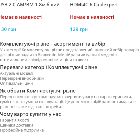
USB 2.0 AM/BM 1.8м білий
HDMI4C-6 Cablexpert
Телекомунікаційний з
Немає в наявності
Немає в наявності
підтримкою високої
швидкості передачі даних та
130
грн
129
грн
Ethernet 6ft 1.8m
Комплектуючі різне – асортимент та вибір
У категорії
Комплектуючі різне
представлений широкий вибір товарів
для різних задач та бюджетів. Ми зібрали актуальні моделі з
оптимальним співвідношенням ціни та якості.
Переваги категорії Комплектуючі різне
Актуальні моделі
Перевірені виробники
Оптимальні ціни
Як обрати Комплектуючі різне
Перед покупкою рекомендуємо звернути увагу на характеристики,
сумісність та умови експлуатації. Це допоможе підібрати оптимальне
рішення саме під ваші потреби.
Чому варто купити у нас
Гарантія якості
Швидка доставка
Професійна підтримка