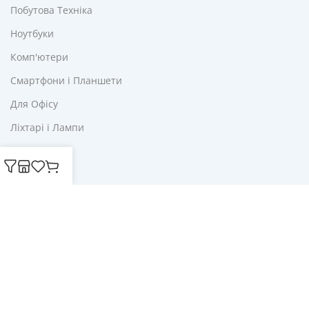
Побутова Техніка
Ноутбуки
Комп'ютери
Смартфони і Планшети
Для Офісу
Ліхтарі і Лампи
Корисне
Акції
Купони
Блог
Публічна оферта
Політика конфіденційності