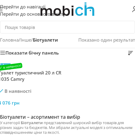
Перейти до навігації
Перейти до основного вмісту
Головна
/
Інше
/
Біотуалети
Показано один результат
Показати бічну панель
Туалет туристичний 20 л CR
1035 Camry
В наявності
4 076
грн
Біотуалети – асортимент та вибір
У категорії
Біотуалети
представлений широкий вибір товарів для
різних задач та бюджетів. Ми зібрали актуальні моделі з оптимальним
співвідношенням ціни та якості.