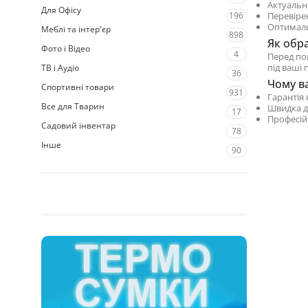
Актуальн
Для Офісу
196
Перевіре
Оптималь
Меблі та інтер'єр
898
Як обр
Фото і Відео
4
Перед по
під ваші 
ТВ і Аудіо
36
Чому ва
Спортивні товари
931
Гарантія 
Все для Тварин
Швидка д
17
Професій
Садовий інвентар
78
Інше
90