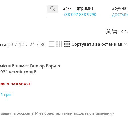
24/7 Підтримка
Зручна
+38 097 838 9790
ДОСТАВ
0
Г
ати
9
12
24
36
місний намет Dunlop Pop-up
2931 кемпінговий
остійно розкладається blue
ає в наявності
24
грн
 задач та бюджетів. Ми зібрали актуальні моделі з оптимальним