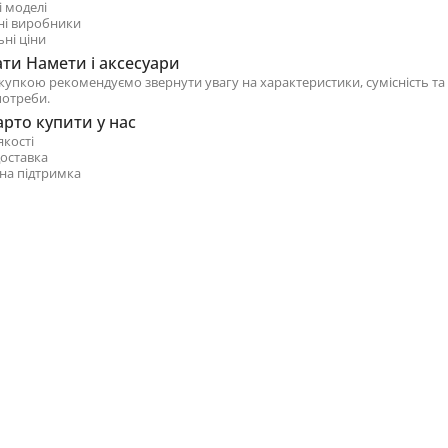
і моделі
ні виробники
ні ціни
ати Намети і аксесуари
купкою рекомендуємо звернути увагу на характеристики, сумісність та
потреби.
рто купити у нас
якості
оставка
на підтримка