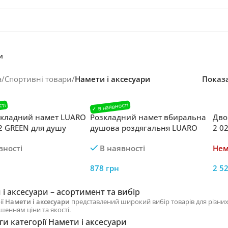
и
а
/
Спортивні товари
/
Намети і аксесуари
Показ
кладний намет LUARO
Розкладний намет вбиральна
Дво
2 GREEN для душу
душова роздягальня LUARO
2 0
льні туристичного
KX5438_1
сам
вності
В наявності
Нем
878
грн
2 5
і аксесуари – асортимент та вибір
ії
Намети і аксесуари
представлений широкий вибір товарів для різних
шенням ціни та якості.
и категорії Намети і аксесуари