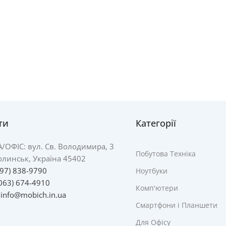
ти
Категорії
А/
ОФІС: вул. Св. Володимира, 3
Побутова Техніка
линськ, Україна 45402
097) 838-9790
Ноутбуки
063) 674-4910
Комп'ютери
:
info@mobich.in.ua
Смартфони і Планшети
Для Офісу