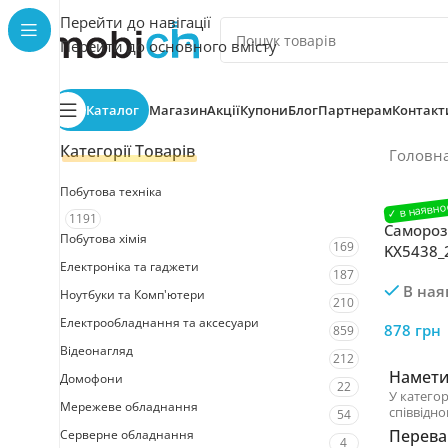
Перейти до навігації
Перейти до основного вмісту
Каталог
Магазин
Акції
Купони
Блог
Партнерам
Контакт
Категорії Товарів
Головн
Побутова техніка
1191
Самороз
Побутова хімія
169
KX5438_
Електроніка та гаджети
роздяга
187
В ная
туалету
Ноутбуки та Комп'ютери
210
Електрообладнання та аксесуари
878
грн
859
Відеонагляд
212
Намети 
Домофони
22
У категор
Мережеве обладнання
співвідно
54
Переваг
Серверне обладнання
4