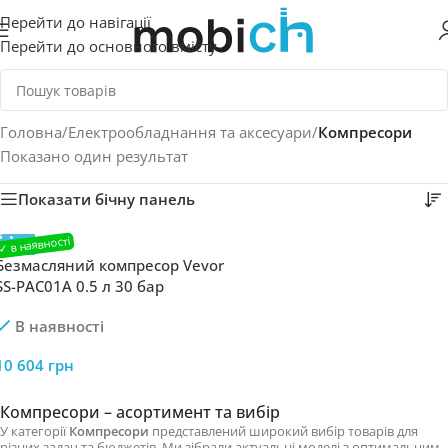
Перейти до навігації
Перейти до основного вмісту
Головна
/
Електрообладнання та аксесуари
/
Компресори
Показано один результат
Показати бічну панель
Безмасляний компресор Vevor
SS-PAC01A 0.5 л 30 бар
потужність і надійність для
В наявності
ваших завдань
10 604
грн
Компресори – асортимент та вибір
У категорії
Компресори
представлений широкий вибір товарів для
різних задач та бюджетів. Ми зібрали актуальні моделі з оптимальним