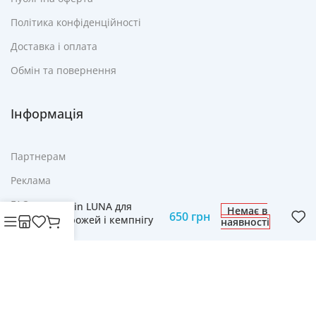
Політика конфіденційності
Доставка і оплата
Обмін та повернення
Інформація
Партнерам
Реклама
Ліхтар Cвітильник
FAQ
Delphin LUNA для
Немає в
650
грн
подорожей і кемпнігу
наявності
Контакти
© Cвіт технологій mobich.in.ua • Зроблено з любов'ю
daaart.in.ua
.