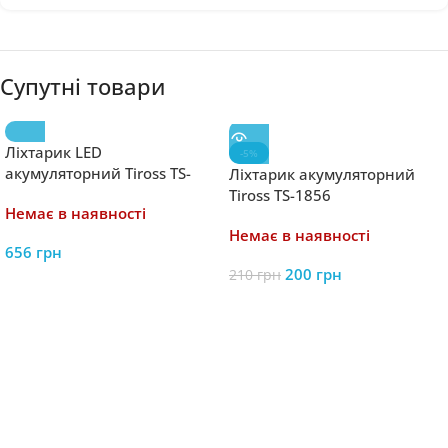
Супутні товари
Ліхтарик LED
-5%
акумуляторний Tiross TS-
Ліхтарик акумуляторний
1858 6W 520 lm з
Tiross TS-1856
Немає в наявності
додатковою лампочкою:
Немає в наявності
Освітлюйте свій шлях
656
грн
200
грн
210
грн