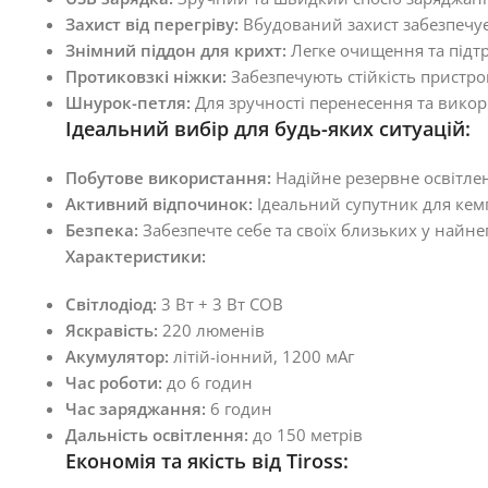
Захист від перегріву:
Вбудований захист забезпечує
Знімний піддон для крихт:
Легке очищення та підтр
Протиковзкі ніжки:
Забезпечують стійкість пристро
Шнурок-петля:
Для зручності перенесення та викор
Ідеальний вибір для будь-яких ситуацій:
Побутове використання:
Надійне резервне освітлен
Активний відпочинок:
Ідеальний супутник для кемп
Безпека:
Забезпечте себе та своїх близьких у найн
Характеристики:
Світлодіод:
3 Вт + 3 Вт COB
Яскравість:
220 люменів
Акумулятор:
літій-іонний, 1200 мАг
Час роботи:
до 6 годин
Час заряджання:
6 годин
Дальність освітлення:
до 150 метрів
Економія та якість від Tiross: