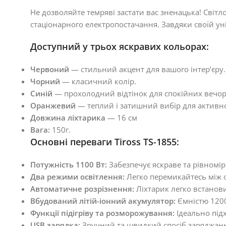
Не дозволяйте темряві застати вас зненацька! Світ
стаціонарного електропостачання. Завдяки своїй уні
Доступний у трьох яскравих кольорах:
Червоний
— стильний акцент для вашого інтер’єру.
Чорний
— класичний колір.
Синій
— прохолодний відтінок для спокійних вечор
Оранжевий
— теплий і затишний вибір для активн
Довжина ліхтарика
— 16 см
Вага:
150г.
Основні переваги Tiross TS-1855:
Потужність 1100 Вт:
Забезпечує яскраве та рівномір
Два режими освітлення:
Легко перемикайтесь між 
Автоматичне розрізнення:
Ліхтарик легко встанов
Вбудований літій-іонний акумулятор:
Ємністю 1200
Функції підігріву та розморожування:
Ідеально підх
USB зарядка:
Зручний та швидкий спосіб заряджанн