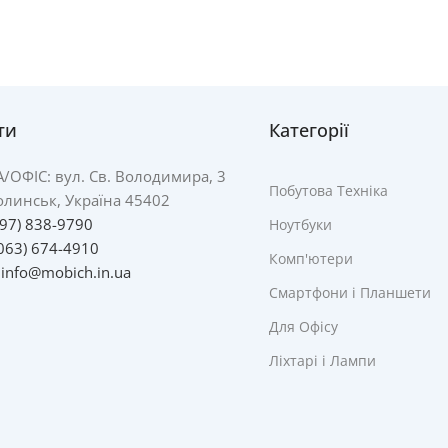
ти
Категорії
А/
ОФІС: вул. Св. Володимира, 3
Побутова Техніка
линськ, Україна 45402
097) 838-9790
Ноутбуки
063) 674-4910
Комп'ютери
:
info@mobich.in.ua
Смартфони і Планшети
Для Офісу
Ліхтарі і Лампи