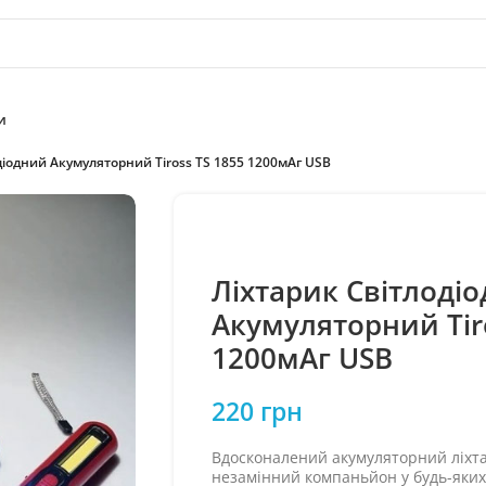
и
діодний Акумуляторний Tiross TS 1855 1200мАг USB
Ліхтарик Світлоді
Акумуляторний Tir
1200мАг USB
220
грн
Вдосконалений акумуляторний ліхтар
незамінний компаньйон у будь-яких 