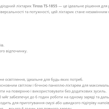
лодіодний ліхтарик
Tiross TS-1855
— це ідеальне рішення для р
версальності та потужності, цей ліхтарик стане незамінним 
ів.
ого відпочинку.
не освітлення, ідеальне для будь-яких потреб.
основним світлом і бічною панеллю-ліхтарем для максимал
ити на поверхню і використовувати без додаткових зусиль.
 мАг забезпечує до 6 годин роботи на одному заряді та дальн
одить для приготування смузі або швидкого підігріву напоїв 
я — всього 6 годин для повного заряду.