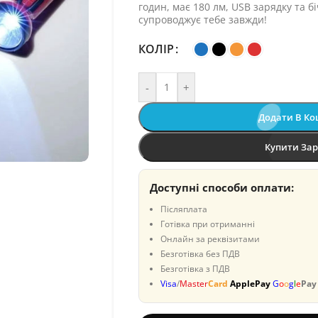
годин, має 180 лм, USB зарядку та б
супроводжує тебе завжди!
КОЛІР
-
+
Додати В К
Купити За
Доступні способи оплати:
Післяплата
Готівка при отриманні
Онлайн за реквізитами
Безготівка без ПДВ
Безготівка з ПДВ
Visa
/
Master
Card
ApplePay
G
o
o
g
l
e
Pay