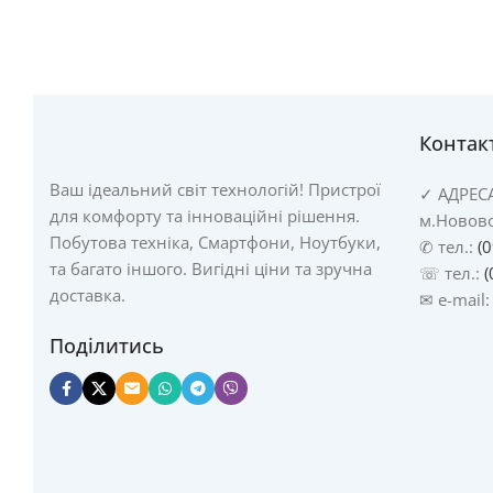
Контак
Ваш ідеальний світ технологій! Пристрої
✓
АДРЕС
для комфорту та інноваційні рішення.
м.Новово
Побутова техніка, Смартфони, Ноутбуки,
✆ тел.:
(
та багато іншого. Вигідні ціни та зручна
☏ тел.:
(
доставка.
✉ e-mail
Поділитись