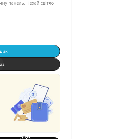
ічну панель. Нехай світло
ошик
раз