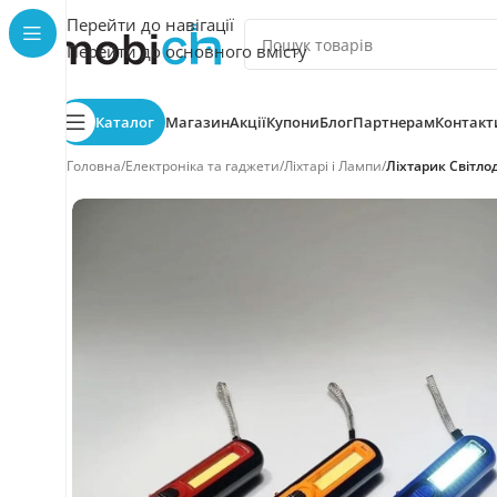
Перейти до навігації
Перейти до основного вмісту
Каталог
Магазин
Акції
Купони
Блог
Партнерам
Контакт
Головна
/
Електроніка та гаджети
/
Ліхтарі і Лампи
/
Ліхтарик Світло