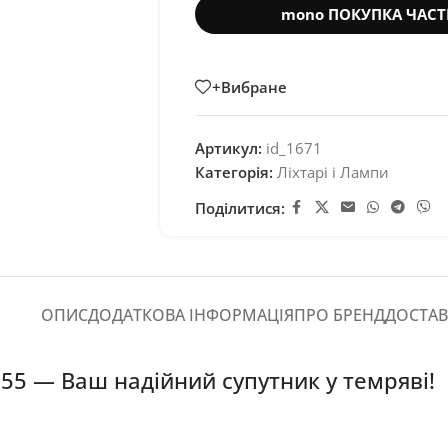
mono ПОКУПКА ЧАС
+Вибране
Артикул:
id_1671
Категорія:
Ліхтарі і Лампи
Поділитися:
ОПИС
ДОДАТКОВА ІНФОРМАЦІЯ
ПРО БРЕНД
ДОСТАВ
1855 — Ваш надійний супутник у темряві!