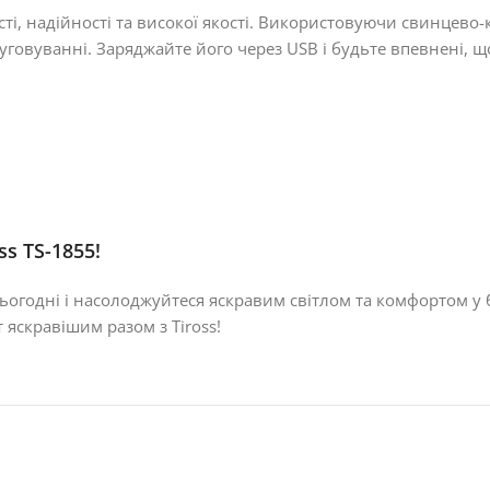
і, надійності та високої якості. Використовуючи свинцево
говуванні. Заряджайте його через USB і будьте впевнені, щ
s TS-1855!
ьогодні і насолоджуйтеся яскравим світлом та комфортом у 
 яскравішим разом з Tiross!