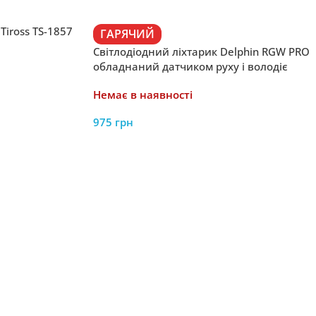
Tiross TS-1857
ГАРЯЧИЙ
Світлодіодний ліхтарик Delphin RGW PRO
обладнаний датчиком руху і володіє
трьома кольорами світла
Немає в наявності
975
грн