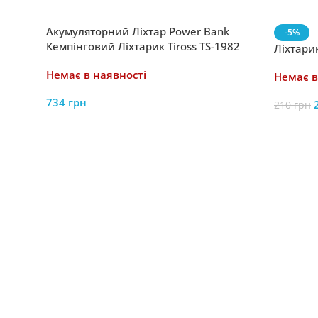
Акумуляторний Ліхтар Power Bank
-5%
Кемпінговий Ліхтарик Tiross TS-1982
Ліхтари
2400mAh
Немає в наявності
Немає в
734
грн
210
грн