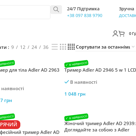
24/7 Підтримка
Зручна
+38 097 838 9790
ДОСТАВ
0
Г
ати
9
12
24
36
мер для тіла Adler AD 2963
Тример Adler AD 2946 5 w 1 LC
В наявності
 наявності
1 048
грн
27
грн
Жіночий тример Adler AD 2939:
АРЯЧИЙ
Доглядайте за собою з Adler
фесійний тример Adler AD