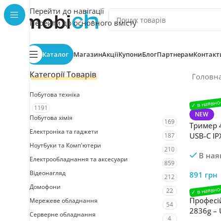
Перейти до навігації
Перейти до основного вмісту
Каталог
Магазин
Акції
Купони
Блог
Партнерам
Контакт
Категорії Товарів
Головн
Побутова техніка
1191
NEW
Побутова хімія
169
Тример 4
Електроніка та гаджети
USB-C IP
187
Ноутбуки та Комп'ютери
210
В ная
Електрообладнання та аксесуари
859
Відеонагляд
891
грн
212
Домофони
22
Професі
Мережеве обладнання
54
2836g – 
Серверне обладнання
4