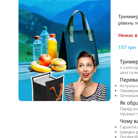
Триммер
рівень т
волосся
Немає в
157
грн
Тример
У категор
ціни та як
Перева
Актуальн
Перевіре
Оптималь
Як обр
Перед по
під ваші 
Чому ва
Гарантія 
Швидка д
Професій