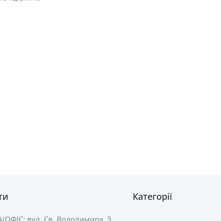
ти
Категорії
А/
ОФІС: вул. Св. Володимира, 3