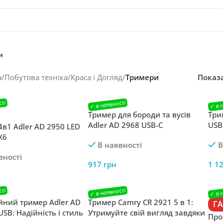
и
а
/
Побутова техніка
/
Краса і Догляд
/
Тримери
Показ
Тример для бороди та вусів
Три
Adler AD 2968 USB-C
USB
в1 Adler AD 2950 LED
X6
В наявності
В
вності
917
грн
1 1
йний тример Adler AD
Тример Camry CR 2921 5 в 1:
Г
USB: Надійність і стиль
Утримуйте свій вигляд завдяки
Про