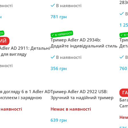
 USB-зарядкою
багатофункціональному
283
вності
В наявності
тримеру
виг
В
USB
н
781
грн
1 2
Тример Adler AD 2934b:
Три
ЧИЙ
Додайте індивідуальний стиль
Дет
dler AD 2911: Детальні
з тримером Adler
виг
 для вигляду
В наявності
В
дного професіоналу
вності
356
грн
76
я догляду 6 в 1 Adler AD
Тример Adler AD 2922 USB:
Г
дисплеєм і зарядною
Зручний та надійний тример
Баг
завдяки USB-зарядці
Cam
 наявності
Немає в наявності
трим
Нем
639
грн