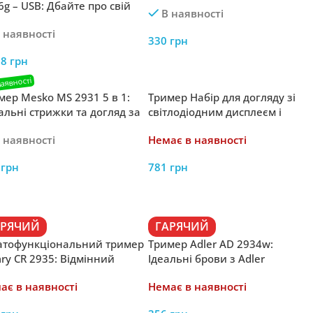
6g – USB: Дбайте про свій
В наявності
ляд де б ви не були завдяки
 наявності
-зарядці
330
грн
58
грн
мер Mesko MS 2931 5 в 1:
Тример Набір для догляду зі
альні стрижки та догляд за
світлодіодним дисплеєм і
лядом в одному пристрої
підставкою для зарядки AD
 наявності
Немає в наявності
2943 Adler
0
грн
781
грн
АРЯЧИЙ
ГАРЯЧИЙ
атофункціональний тример
Тример Adler AD 2934w:
ry CR 2935: Відмінний
Ідеальні брови з Adler
ер для всіх стилів і образів
ає в наявності
Немає в наявності