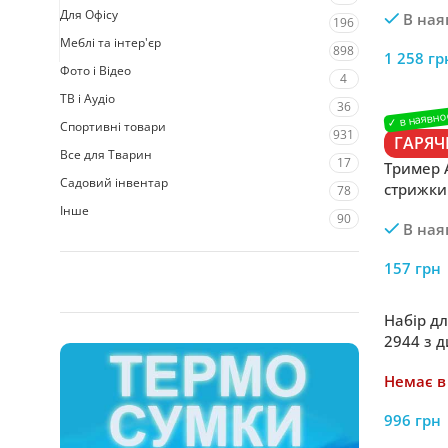
разом з
Для Офісу
В ная
196
Меблі та інтер'єр
898
1 258
гр
Фото і Відео
4
ТВ і Аудіо
36
Спортивні товари
931
ГАРЯ
Все для Тварин
17
Тример A
Садовий інвентар
стрижки
78
відпові
Інше
90
В ная
157
грн
Набір дл
2944 з 
базою
Немає в
996
грн