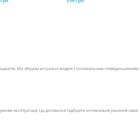
6
грн
356
грн
бюджетів. Ми зібрали актуальні моделі з оптимальним співвідношенням
 умови експлуатації. Це допоможе підібрати оптимальне рішення саме