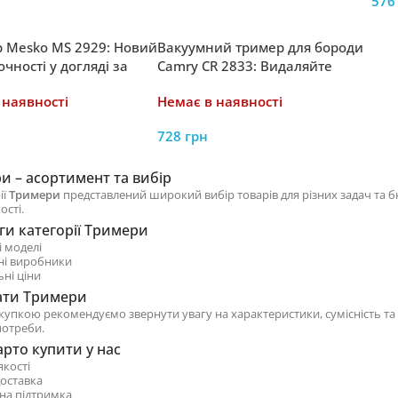
57
 Mesko MS 2929: Новий
Вакуумний тример для бороди
очності у догляді за
Camry CR 2833: Видаляйте
м
волосся без пилу та бруду
 наявності
Немає в наявності
728
грн
и – асортимент та вибір
ії
Тримери
представлений широкий вибір товарів для різних задач та 
ості.
ги категорії Тримери
і моделі
ні виробники
ні ціни
ати Тримери
купкою рекомендуємо звернути увагу на характеристики, сумісність та
потреби.
рто купити у нас
якості
оставка
на підтримка