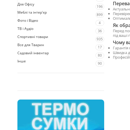
Переваг
Для Офісу
196
Актуальн
Меблі та інтер'єр
Перевіре
899
Оптималь
Фото і Відео
4
Як обр
ТВ і Аудіо
Перед по
36
під ваші 
Спортивні товари
935
Чому ва
Все для Тварин
17
Гарантія 
Швидка д
Садовий інвентар
80
Професій
Інше
90