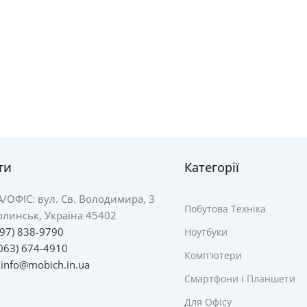
ти
Категорії
А/
ОФІС: вул. Св. Володимира, 3
Побутова Техніка
линськ, Україна 45402
097) 838-9790
Ноутбуки
063) 674-4910
Комп'ютери
:
info@mobich.in.ua
Смартфони і Планшети
Для Офісу