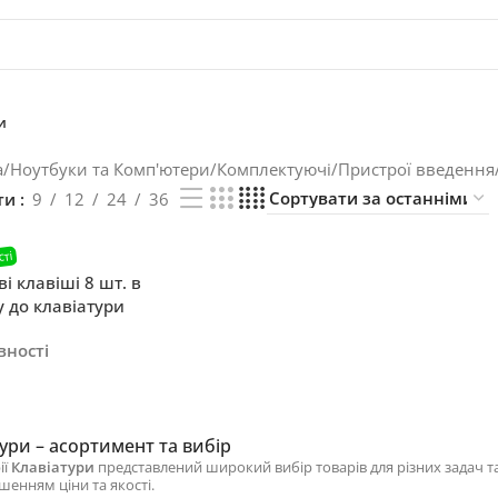
и
а
/
Ноутбуки та Комп'ютери
/
Комплектуючі
/
Пристрої введення
ти
9
12
24
36
і клавіші 8 шт. в
 до клавіатури
er LP-KB 040 41
вності
ури – асортимент та вибір
ії
Клавіатури
представлений широкий вибір товарів для різних задач т
шенням ціни та якості.