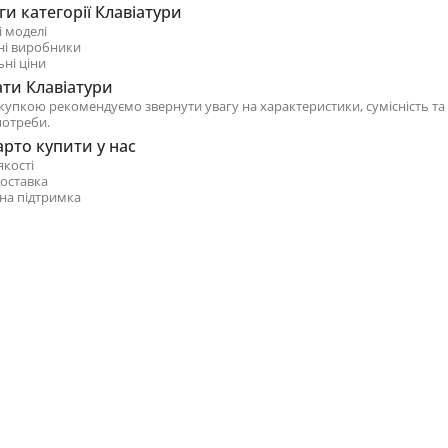
и категорії Клавіатури
і моделі
ні виробники
ні ціни
ати Клавіатури
купкою рекомендуємо звернути увагу на характеристики, сумісність та
потреби.
рто купити у нас
якості
оставка
на підтримка