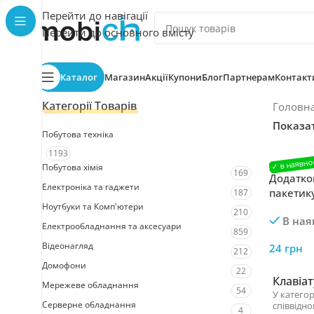
Перейти до навігації
Перейти до основного вмісту
Каталог
Магазин
Акції
Купони
Блог
Партнерам
Контакт
Категорії Товарів
Головн
Показа
Побутова техніка
1193
Побутова хімія
169
Додатков
Електроніка та гаджети
пакетику
187
Ноутбуки та Комп'ютери
LogicPow
210
В ная
Електрообладнання та аксесуари
859
Відеонагляд
24
грн
212
Домофони
22
Клавіат
Мережеве обладнання
54
У категор
Серверне обладнання
співвідно
4