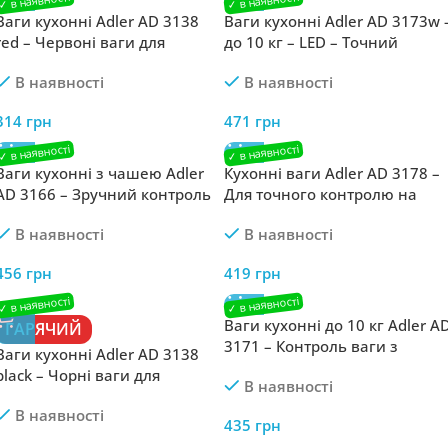
Ваги кухонні Adler AD 3138
Ваги кухонні Adler AD 3173w 
red – Червоні ваги для
до 10 кг – LED – Точний
яскравості на кухні
контроль ваги з LED-дисплеє
В наявності
В наявності
314
грн
471
грн
Ваги кухонні з чашею Adler
Кухонні ваги Adler AD 3178 –
AD 3166 – Зручний контроль
Для точного контролю на
ваги
кухні
В наявності
В наявності
456
грн
419
грн
Ваги кухонні до 10 кг Adler A
ГАРЯЧИЙ
3171 – Контроль ваги з
Ваги кухонні Adler AD 3138
точністю
black – Чорні ваги для
В наявності
стильного контролю
В наявності
435
грн