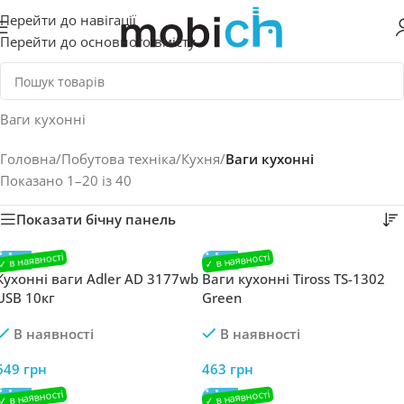
Перейти до навігації
Перейти до основного вмісту
Ваги кухонні
Головна
/
Побутова техніка
/
Кухня
/
Ваги кухонні
Показано 1–20 із 40
Показати бічну панель
Кухонні ваги Adler AD 3177wb
Ваги кухонні Tiross TS-1302
USB 10кг
Green
В наявності
В наявності
649
грн
463
грн