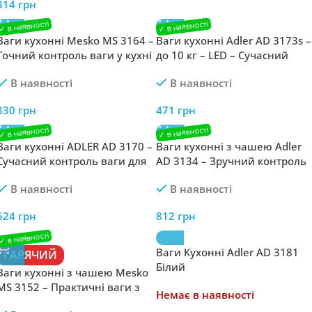
314
грн
Ваги кухонні Mesko MS 3164 –
Ваги кухонні Adler AD 3173s –
Точний контроль ваги у кухні
до 10 кг – LED – Сучасний
контроль ваги з LED-дисплеє
В наявності
В наявності
330
грн
471
грн
Ваги кухонні ADLER AD 3170 –
Ваги кухонні з чашею Adler
Сучасний контроль ваги для
AD 3134 – Зручний контроль
вашої кухні
ваги з чашею
В наявності
В наявності
524
грн
812
грн
Ваги Кухонні Adler AD 3181
ГАРЯЧИЙ
Білий
Ваги кухонні з чашею Mesko
MS 3152 – Практичні ваги з
Немає в наявності
чашею