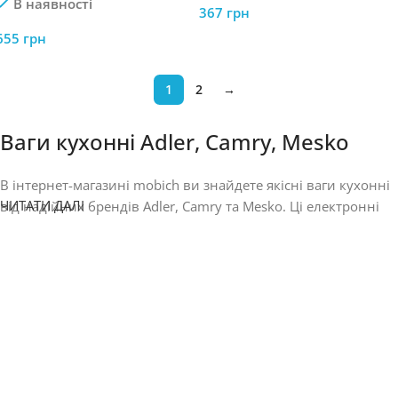
В наявності
367
грн
655
грн
1
2
→
Ваги кухонні Adler, Camry, Mesko
В інтернет-магазині mobich ви знайдете якісні ваги кухонні
ЧИТАТИ ДАЛІ
від надійних брендів Adler, Camry та Mesko. Ці електронні
кухонні ваги ідеально підходять для точного зважування
інгредієнтів під час приготування страв, випічки чи
дієтичного харчування. Купити ваги кухонні в mobich – це
вибір точності, зручності та доступних цін з доставкою по
всій Україні.
Переваги кухонних ваг Adler, Camry та
Mesko