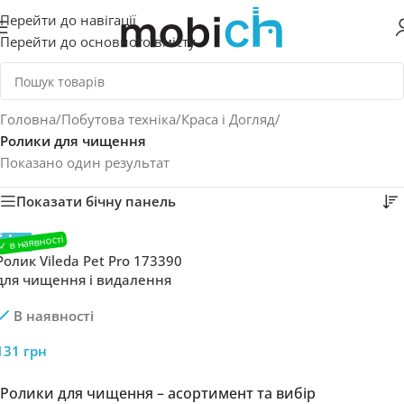
Перейти до навігації
Перейти до основного вмісту
Головна
/
Побутова техніка
/
Краса і Догляд
/
Ролики для чищення
Показано один результат
Показати бічну панель
Ролик Vileda Pet Pro 173390
для чищення і видалення
шерсті волосся та частинок
В наявності
бруду
131
грн
Ролики для чищення – асортимент та вибір