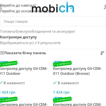
Перейти до навігації
Перейти до основного вмісту
Головна
/
Електрообладнання та аксесуари
/
Контролери доступу
Відображаються усі з 9 результатів
Показати бічну панель
Контролер доступу GV-CEM-
Контролер доступу GV-CEM-
011 Outdoor
011 Outdoor (Bronze)
В наявності
В наявності
1 424
грн
1 424
грн
Контролер доступу GV-CEM-
Контролер доступу GV-CEM-