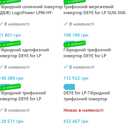
Гібридний сонячний інвертор
Трифазний мережевий
(ДБЖ) LogicPower LPW-HY-
інвертор DEYE for LP SUN-50K-
4000VA (4000Вт) 24V
G04
В наявності
В наявності
21 801
грн
108 180
грн
Гібридний однофазний
Гібридний трифазний
інвертор DEYE for LP
інвертор DEYE for LP
LogicPower SUN-16K-SG01LP1-
LogicPower SUN-20K-SG01HP3-
В наявності
В наявності
EU
EU-AM2
140 389
грн
112 922
грн
Гібридний трифазний
DEYE for LP Гібридний
інвертор DEYE for LP
трифазний інвертор
LogicPower SUN-12K-SG04LP3-
LogicPower SUN-80K-SG02HP3-
В наявності
Немає в наявності
EU Wi-Fi
EU-EM6
128 571
грн
432 467
грн