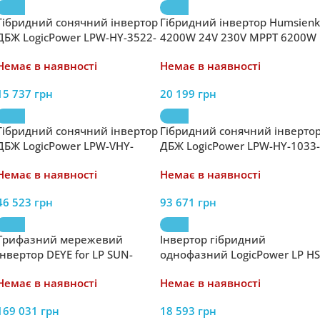
Гібридний сонячний інвертор
Гібридний інвертор Humsienk
ДБЖ LogicPower LPW-HY-3522-
4200W 24V 230V MPPT 6200W
3500VA (3500Вт) 24V 100A
HSINV24V4.2KW220-SRB-EU
Немає в наявності
Немає в наявності
MPPT 120-450V
15 737
грн
20 199
грн
Гібридний сонячний інвертор
Гібридний сонячний інверто
ДБЖ LogicPower LPW-VHY-
ДБЖ LogicPower LPW-HY-1033-
G5532-5500VA (5500Вт) 48V
10000VA (10000Вт) 48V 2MPPT
Немає в наявності
Немає в наявності
60A MPPT 120-450V ON-OFF
400-800V – 3 фазний ON-OFF
GRID
GRID
46 523
грн
93 671
грн
Трифазний мережевий
Інвертор гібридний
інвертор DEYE for LP SUN-
однофазний LogicPower LP HS
100K-G03
3500 (24V 3500VA)
Немає в наявності
Немає в наявності
169 031
грн
18 593
грн