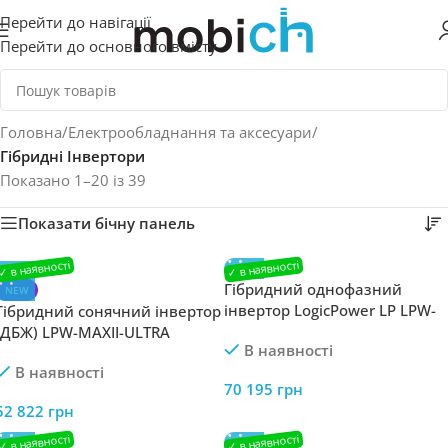
Перейти до навігації
Перейти до основного вмісту
Головна
/
Електрообладнання та аксесуари
/
Гібридні Інвертори
Показано 1–20 із 39
Показати бічну панель
Гібридний однофазний
NEW
інвертор LogicPower LP LPW-
Гібридний сонячний інвертор
8KW1-G 160 А MPPT 80–500 В
(ДБЖ) LPW-MAXII-ULTRA
В наявності
ON-OFF GRID WiFi
11000VA (11000Вт) 48V 150A
В наявності
MPPT 90-450V ON-OFF GRID
70 195
грн
Уцінка
52 822
грн