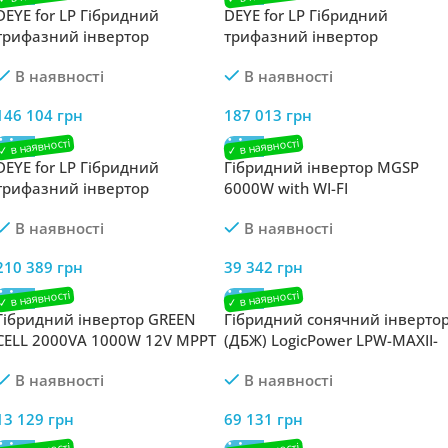
DEYE for LP Гібридний
DEYE for LP Гібридний
трифазний інвертор
трифазний інвертор
LogicPower SUN-15K-SG05LP3-
LogicPower SUN-20K-SG05LP3-
В наявності
В наявності
EU-SM2
EU-SM2
146 104
грн
187 013
грн
DEYE for LP Гібридний
Гібридний інвертор MGSP
трифазний інвертор
6000W with WI-FI
LogicPower SUN-30K-SG02HP3-
В наявності
В наявності
EU-AM3
210 389
грн
39 342
грн
Гібридний інвертор GREEN
Гібридний сонячний інверто
CELL 2000VA 1000W 12V MPPT
(ДБЖ) LogicPower LPW-MAXII-
INVSOL01 автономний
11000VA (11000Вт) MPPT 150
В наявності
В наявності
OFF GRID
13 129
грн
69 131
грн