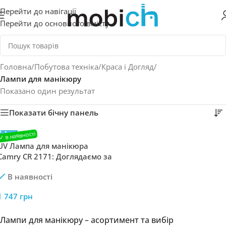
Перейти до навігації
Перейти до основного вмісту
Головна
/
Побутова техніка
/
Краса і Догляд
/
Лампи для манікюру
Показано один результат
Показати бічну панель
UV Лампа для манікюра
Camry CR 2171: Доглядаємо за
манікюром вдома з UV
В наявності
лампою Camry
1 747
грн
Лампи для манікюру – асортимент та вибір