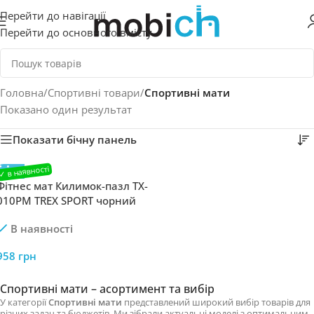
Перейти до навігації
Перейти до основного вмісту
Головна
/
Спортивні товари
/
Спортивні мати
Показано один результат
Показати бічну панель
Фітнес мат Килимок-пазл TX-
010PM TREX SPORT чорний
набір 24 ​​шт 1 см
В наявності
958
грн
Спортивні мати – асортимент та вибір
У категорії
Спортивні мати
представлений широкий вибір товарів для
різних задач та бюджетів. Ми зібрали актуальні моделі з оптимальним