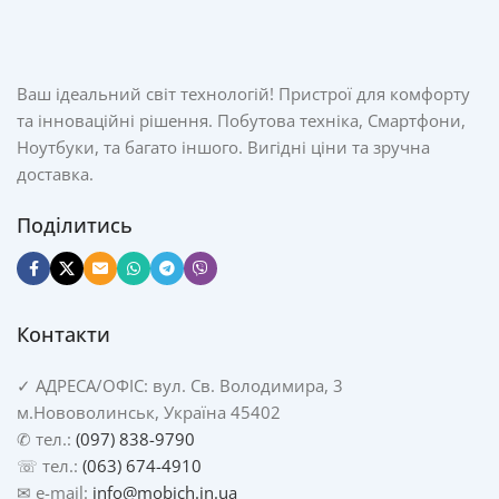
Спінювачі молока Adler
Adler пропонує надійні спінювачі молока з функціями
Ваш ідеальний світ технологій! Пристрої для комфорту
підігріву та спінювання. Моделі як AD 4478, AD 4495, AD
та інноваційні рішення. Побутова техніка, Смартфони,
4497 дозволяють готувати до 300 мл молока чи 130 мл
Ноутбуки, та багато іншого. Вигідні ціни та зручна
піни.
доставка.
Функції гарячого/холодного спінювання та підігріву.
Поділитись
Антипригарне покриття для легкого чищення.
Потужність від 500 Вт, сучасний дизайн.
Спінювачі молока Camry Premium
Контакти
Camry – преміум-бренд для вимогливих користувачів.
Спінювачі молока Camry, наприклад CR 4501, CR 4498, CR
✓
АДРЕСА/
ОФІС: вул. Св. Володимира, 3
4464, мають інноваційний магнітний привід та стильний
м.Нововолинськ, Україна 45402
вигляд.
✆ тел.:
(097) 838-9790
☏ тел.:
(063) 674-4910
Автоматичне спінювання та підігрів.
✉ e-mail:
info@mobich.in.ua
Велика місткість для піни та молока.