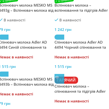
Вспінювач молока MESKO MS
Вспінювач молока –
4493g – Вспінювач молока від
вспінювання та підігрів Adler
Mesko
AD 4497 ​​
В наявності
В наявності
79
грн
1 242
грн
Спінювач молока Adler AD
Спінювач молока Adler AD
4494 Синій спінювання та
4494 Чорний спінювання та
підігрів
підігрів
Немає в наявності
Немає в наявності
1 515
грн
1 515
грн
Вспінювач молока MESKO MS
ГАРЯЧИЙ
4493b – Вспінювач молока від
Спінювач молока –
Mesko.
спінювання та підігрів Adler
Немає в наявності
AD 4478 – Спінювач молока
Немає в наявності
від Adler з можливістю
79
грн
підігріву