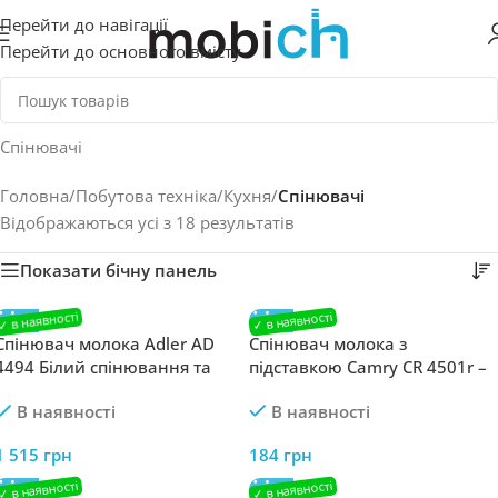
Перейти до навігації
Перейти до основного вмісту
Спінювачі
Головна
/
Побутова техніка
/
Кухня
/
Спінювачі
Відображаються усі з 18 результатів
Показати бічну панель
Спінювач молока Adler AD
Спінювач молока з
4494 Білий спінювання та
підставкою Camry CR 4501r –
підігрів
Великий вспінювач молока
В наявності
В наявності
від Camry
1 515
грн
184
грн