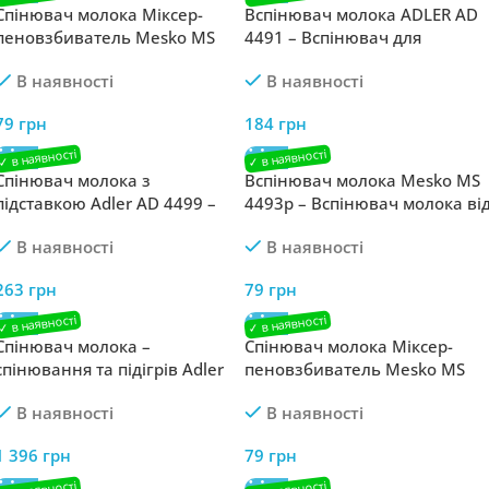
Спінювач молока Міксер-
Вспінювач молока ADLER AD
пеновзбиватель Mesko MS
4491 – Вспінювач для
4462 green: Створіть
створення ідеальної піни для
В наявності
В наявності
найсмачнішу піну для вашого
напоїв від Adler
кави з міксером Mesko
79
грн
184
грн
Спінювач молока з
Вспінювач молока Mesko MS
підставкою Adler AD 4499 –
4493p – Вспінювач молока ві
Великий вспінювач молока
Mesko
В наявності
В наявності
від Adler
263
грн
79
грн
Спінювач молока –
Спінювач молока Міксер-
спінювання та підігрів Adler
пеновзбиватель Mesko MS
AD 4495 – Спінювач молока з
4462 red: Робіть смачну піну
В наявності
В наявності
підігрівом від Adler.
для своєї улюбленої кави з
червоним міксером Mesko
1 396
грн
79
грн