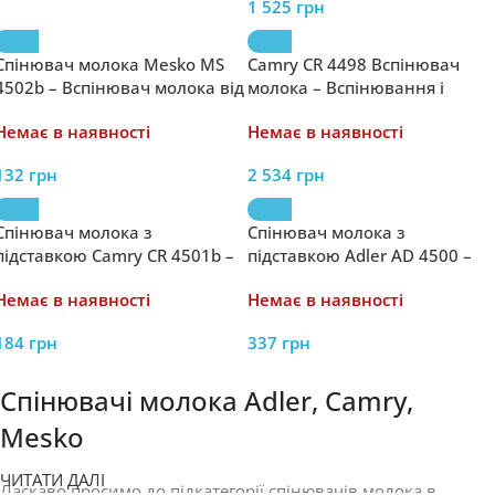
1 525
грн
Спінювач молока Mesko MS
Camry CR 4498 Вспінювач
4502b – Вспінювач молока від
молока – Вспінювання і
Mesko
підігрів – Вспінювач молока
Немає в наявності
Немає в наявності
від Camry з підігрівом.
132
грн
2 534
грн
Спінювач молока з
Спінювач молока з
підставкою Camry CR 4501b –
підставкою Adler AD 4500 –
Великий вспінювач молока
Вспінювач молока з
Немає в наявності
Немає в наявності
від Camry
підставкою від Adler
184
грн
337
грн
Спінювачі молока Adler, Camry,
Mesko
ЧИТАТИ ДАЛІ
Ласкаво просимо до підкатегорії спінювачів молока в