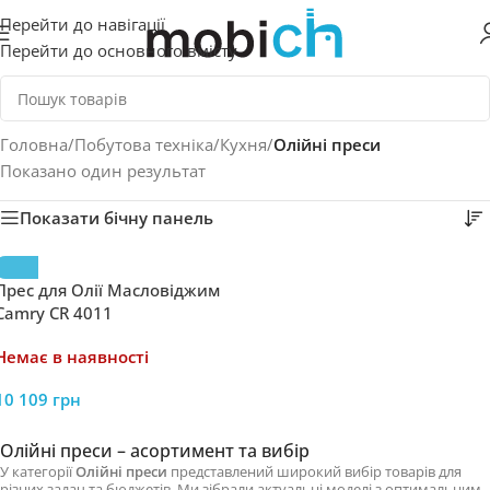
Перейти до навігації
Перейти до основного вмісту
Головна
/
Побутова техніка
/
Кухня
/
Олійні преси
Показано один результат
Показати бічну панель
Прес для Олії Масловіджим
Camry CR 4011
Немає в наявності
10 109
грн
Олійні преси – асортимент та вибір
У категорії
Олійні преси
представлений широкий вибір товарів для
різних задач та бюджетів. Ми зібрали актуальні моделі з оптимальним