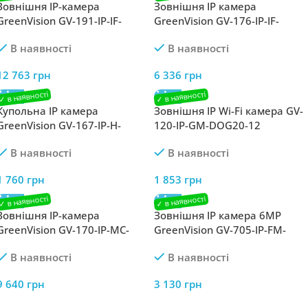
Зовнішня IP-камера
Зовнішня IP камера
GreenVision GV-191-IP-IF-
GreenVision GV-176-IP-IF-
COS80-30 180°
COS80-30 SD
В наявності
В наявності
12 763
грн
6 336
грн
Купольна IP камера
Зовнішня IP Wi-Fi камера GV-
GreenVision GV-167-IP-H-
120-IP-GM-DOG20-12
DIG30-20 POE
В наявності
В наявності
1 760
грн
1 853
грн
Зовнішня IP-камера
Зовнішня IP камера 6MP
GreenVision GV-170-IP-MC-
GreenVision GV-705-IP-FM-
COA50VM-60 4G PTZ
DOS50-30 SD (Lite)
В наявності
В наявності
9 640
грн
3 130
грн