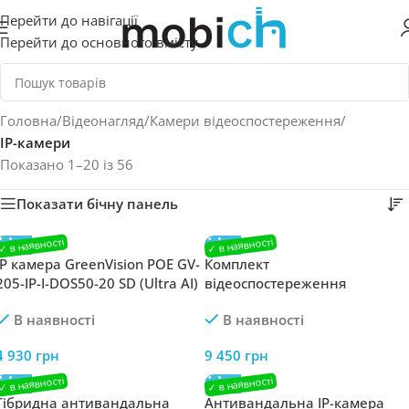
Перейти до навігації
Перейти до основного вмісту
Головна
/
Відеонагляд
/
Камери відеоспостереження
/
IP-камери
Показано 1–20 із 56
Показати бічну панель
IP камера GreenVision POE GV-
Комплект
205-IP-I-DOS50-20 SD (Ultra AI)
відеоспостереження
GreenVision GV-807 із
В наявності
В наявності
розпізнавання облич на 1
камеру
4 930
грн
9 450
грн
Гібридна антивандальна
Антивандальна IP-камера