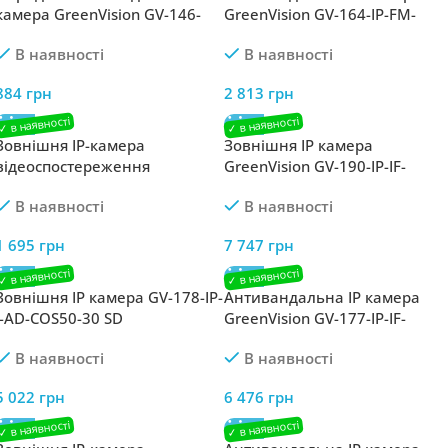
камера GreenVision GV-146-
GreenVision GV-164-IP-FM-
GHD-H-DOG20-30
DOA50-15 POE 5MP Lite
В наявності
В наявності
884
грн
2 813
грн
Зовнішня IP-камера
Зовнішня IP камера
відеоспостереження
GreenVision GV-190-IP-IF-
GreenVision GV-168-IP-H-CIG30-
COS80-30 LED SD
В наявності
В наявності
20 POE
1 695
грн
7 747
грн
Зовнішня IP камера GV-178-IP-
Антивандальна IP камера
I-AD-COS50-30 SD
GreenVision GV-177-IP-IF-
DOS80-30 SD
В наявності
В наявності
5 022
грн
6 476
грн