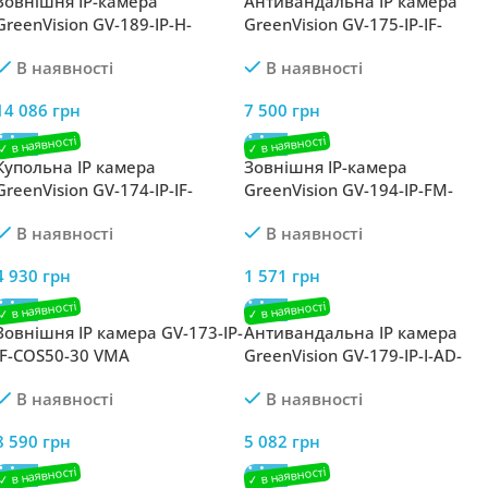
Зовнішня IP-камера
Антивандальна IP камера
GreenVision GV-189-IP-H-
GreenVision GV-175-IP-IF-
DOS50VM-240 SD
DOS12-30 SD
В наявності
В наявності
14 086
грн
7 500
грн
Купольна IP камера
Зовнішня IP-камера
GreenVision GV-174-IP-IF-
GreenVision GV-194-IP-FM-
DOS50-30 SDA
DOA40-20 POE 2.8
В наявності
В наявності
4 930
грн
1 571
грн
Зовнішня IP камера GV-173-IP-
Антивандальна IP камера
IF-COS50-30 VMA
GreenVision GV-179-IP-I-AD-
DOS50-30 SD
В наявності
В наявності
8 590
грн
5 082
грн