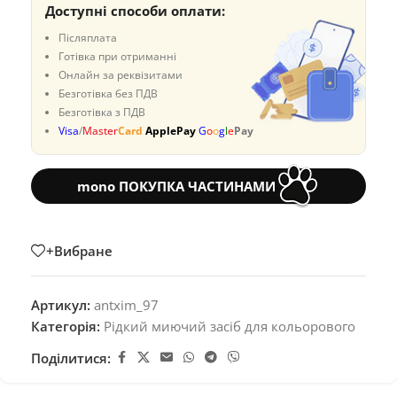
Доступні способи оплати:
Післяплата
Готівка при отриманні
Онлайн за реквізитами
Безготівка без ПДВ
Безготівка з ПДВ
Visa
/
Master
Card
ApplePay
G
o
o
g
l
e
Pay
mono ПОКУПКА ЧАСТИНАМИ
+Вибране
Артикул:
antxim_97
Категорія:
Рідкий миючий засіб для кольорового
Поділитися: