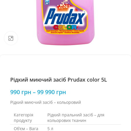
Натисніть, щоб збільшити
Рідкий миючий засіб Prudax color 5L
990
грн
–
99 990
грн
Рідкий миючий засіб – кольоровий
Категорія
Рідкий пральний засіб – для
продукту
кольорових тканин
Об’єм – Вага
5 л