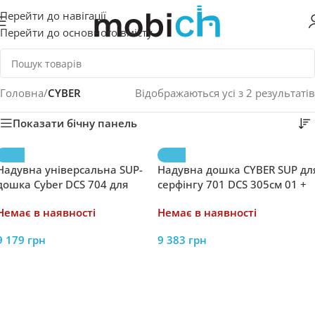
Перейти до навігації
Перейти до основного вмісту
Головна
/
CYBER
Відображаються усі з 2 результатів
Показати бічну панель
Надувна універсальна SUP-
Надувна дошка CYBER SUP дл
дошка Cyber ​​​​DCS 704 для
серфінгу 701 DCS 305см 01 +
серфінгу 305см
аксесуари
Немає в наявності
Немає в наявності
9 179
грн
9 383
грн