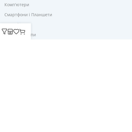
Комп'ютери
Смартфони і Планшети
Для Офісу
Ліхтарі і Лампи
Корисне
Акції
Купони
Блог
Публічна оферта
Політика конфіденційності
Доставка і оплата
Обмін та повернення