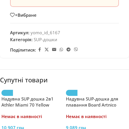
+Вибране
Артикул:
yomo_id_6167
Категорія:
SUP-дошки
Поділитися:
Супутні товари
Надувна SUP дошка 2в1
Надувна SUP-дошка для
Athler Miami 70 Yellow
плавання Board Artnico
STAND UP PADDLE 350см
Немає в наявності
Немає в наявності
10 907
грн
9 089
грн