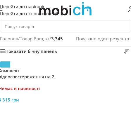
Перейти до навігації
Перейти до основного вмісту
Головна
/
Товар Вага, кг
/
3,345
Показано один результат
Показати бічну панель
Комплект
відеоспостереження на 2
камери GreenVision GV-IP-K-
Немає в наявності
W67/02 4MP Lite
8 315
грн