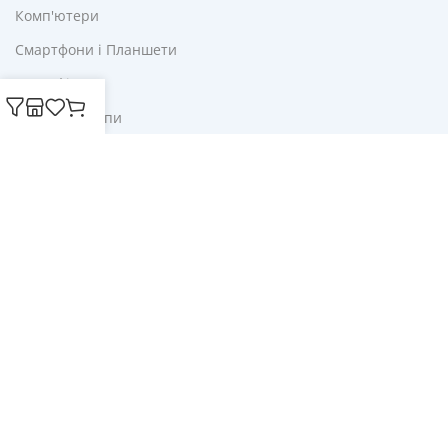
Комп'ютери
Смартфони і Планшети
Для Офісу
Ліхтарі і Лампи
Корисне
Акції
Купони
Блог
Публічна оферта
Політика конфіденційності
Доставка і оплата
Обмін та повернення