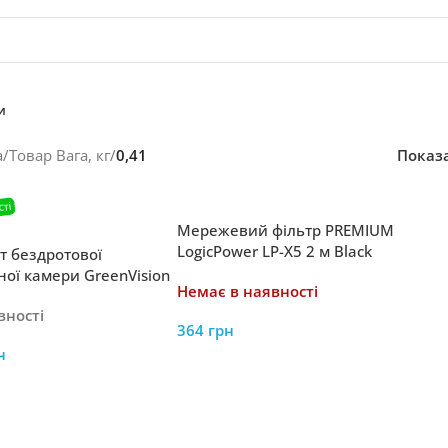
и
а
/
Товар Вага, кг
/
0,41
Показ
Мережевий фільтр PREMIUM
LogicPower LP-X5 2 м Black
т бездротової
3520Вт
ної камери GreenVision
Немає в наявності
IP-M-DOС30-30 SD з
вності
живлення
364
грн
н