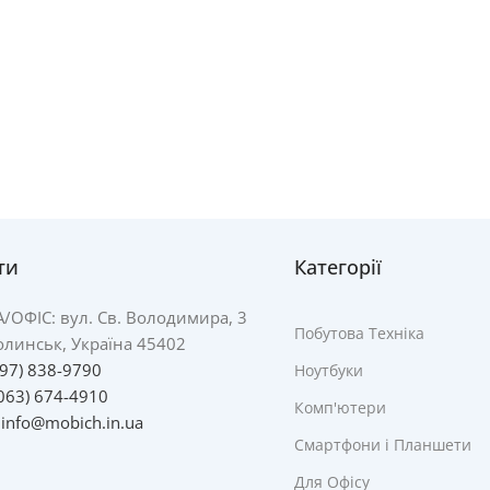
ти
Категорії
А/
ОФІС: вул. Св. Володимира, 3
Побутова Техніка
линськ, Україна 45402
097) 838-9790
Ноутбуки
063) 674-4910
Комп'ютери
:
info@mobich.in.ua
Смартфони і Планшети
Для Офісу