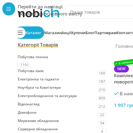
Перейти до навігації
Перейти до основного вмісту
Каталог
Магазин
Акції
Купони
Блог
Партнерам
Контакт
Категорії Товарів
Головн
Побутова техніка
1191
NEW
Побутова хімія
169
Комплек
Електроніка та гаджети
поворот
187
Ноутбуки та Комп'ютери
GV-201-
210
В ная
блоком 
Електрообладнання та аксесуари
859
Відеонагляд
1 907
гр
212
Домофони
22
Мережеве обладнання
54
Серверне обладнання
4