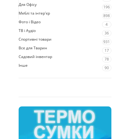
Для Офісу
196
Меблі та інтер'єр
898
Фото і Відео
4
ТВ і Аудіо
36
Спортивні товари
931
Все для Тварин
17
Садовий інвентар
78
Інше
90