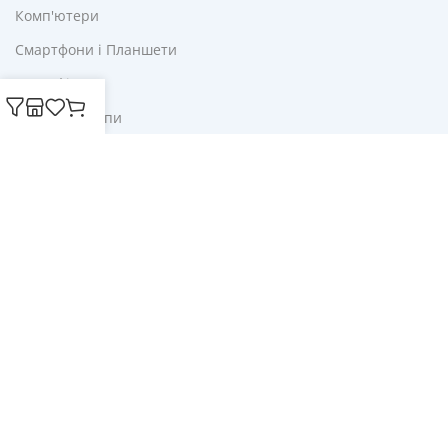
Комп'ютери
Смартфони і Планшети
Для Офісу
Ліхтарі і Лампи
Корисне
Акції
Купони
Блог
Публічна оферта
Політика конфіденційності
Доставка і оплата
Обмін та повернення