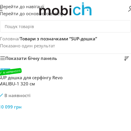
Перейти до навігації
Перейти до основного вмісту
Головна
/
Товари з позначками “SUP-дошка”
Показано один результат
Показати бічну панель
SUP дошка для серфінгу Revo
MALIBU-1 320 см
В наявності
10 099
грн