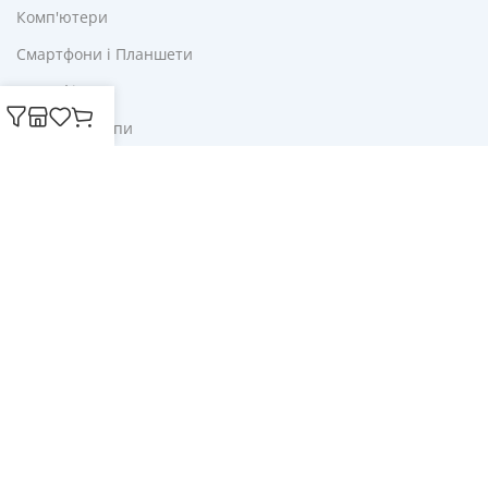
Комп'ютери
Смартфони і Планшети
Для Офісу
Ліхтарі і Лампи
Корисне
Акції
Купони
Блог
Публічна оферта
Політика конфіденційності
Доставка і оплата
Обмін та повернення