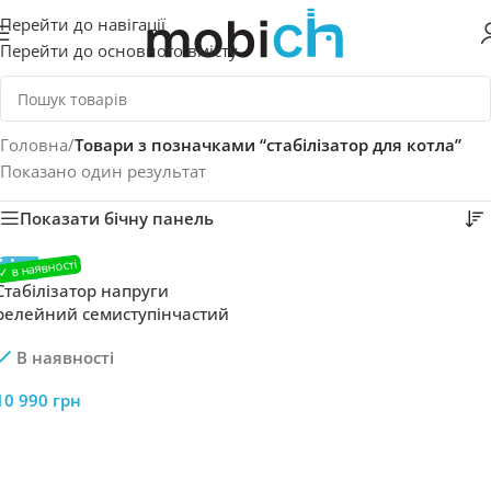
Перейти до навігації
Перейти до основного вмісту
Головна
/
Товари з позначками “стабілізатор для котла”
Показано один результат
Показати бічну панель
Стабілізатор напруги
релейний семиступінчастий
LogicPower LP-W-17000RD EU
В наявності
10200Вт/7 ступ
10 990
грн