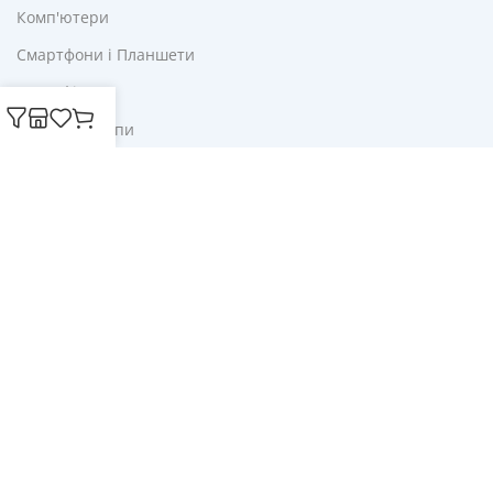
Комп'ютери
Смартфони і Планшети
Для Офісу
Ліхтарі і Лампи
Корисне
Акції
Купони
Блог
Публічна оферта
Політика конфіденційності
Доставка і оплата
Обмін та повернення