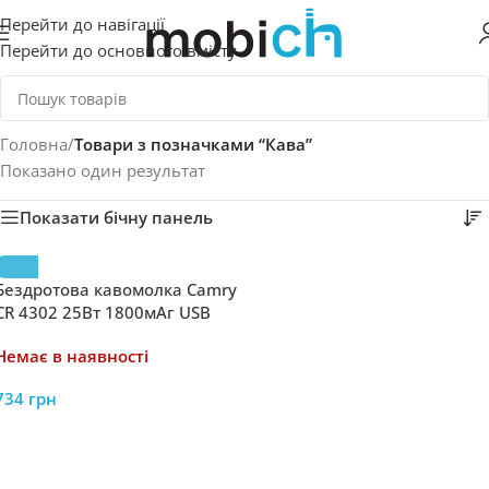
Перейти до навігації
Перейти до основного вмісту
Головна
/
Товари з позначками “Кава”
Показано один результат
Показати бічну панель
Бездротова кавомолка Camry
CR 4302 25Вт 1800мАг USB
Немає в наявності
734
грн