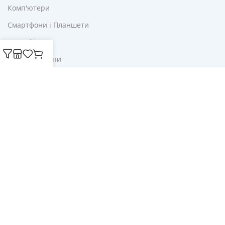
Комп'ютери
Смартфони і Планшети
Для Офісу
Ліхтарі і Лампи
Корисне
Акції
Купони
Блог
Публічна оферта
Політика конфіденційності
Доставка і оплата
Обмін та повернення