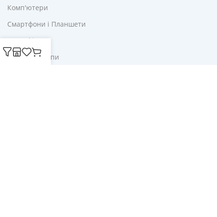
Комп'ютери
Смартфони і Планшети
Для Офісу
Ліхтарі і Лампи
Корисне
Акції
Купони
Блог
Публічна оферта
Політика конфіденційності
Доставка і оплата
Обмін та повернення