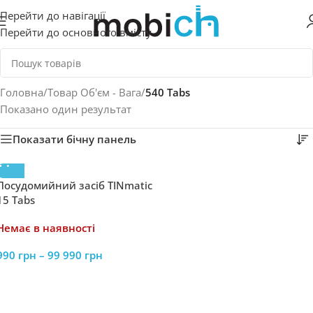
Перейти до навігації
Перейти до основного вмісту
Головна
/
Товар Об'єм - Вага
/
540 Tabs
Показано один результат
Показати бічну панель
Посудомийний засіб TINmatic
15 Tabs
Немає в наявності
990
грн
–
99 990
грн