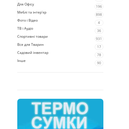
Для Офісу
196
Меблі та інтер'єр
898
Фото і Відео
4
ТВ і Аудіо
36
Спортивні товари
931
Все для Тварин
17
Садовий інвентар
78
Інше
90