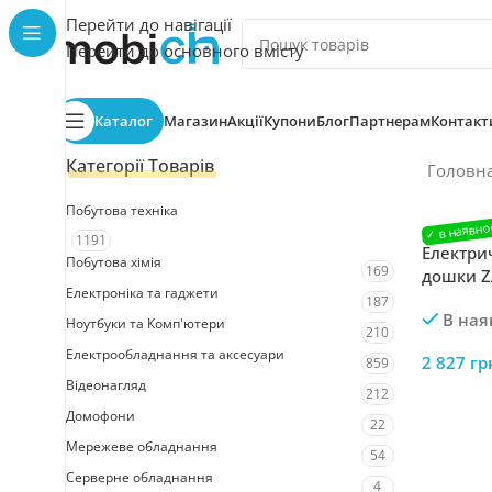
Перейти до навігації
Перейти до основного вмісту
Каталог
Магазин
Акції
Купони
Блог
Партнерам
Контакт
Категорії Товарів
Головн
Побутова техніка
1191
Електри
Побутова хімія
169
дошки Z
Електроніка та гаджети
12V LCD
187
В ная
Ноутбуки та Комп'ютери
210
Електрообладнання та аксесуари
2 827
гр
859
Відеонагляд
212
Домофони
22
Мережеве обладнання
54
Серверне обладнання
4