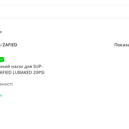
и
а
/
ZAFIED
Показ
чний насос для SUP-
AFIED LUBAKED 20PSI
 3251
вності
н