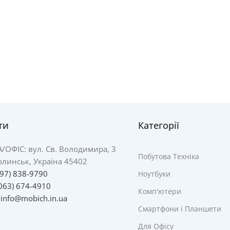
ти
Категорії
А/
ОФІС: вул. Св. Володимира, 3
Побутова Техніка
линськ, Україна 45402
097) 838-9790
Ноутбуки
063) 674-4910
Комп'ютери
:
info@mobich.in.ua
Смартфони і Планшети
Для Офісу