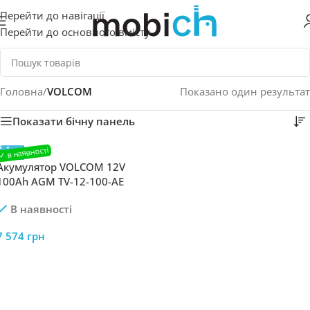
Перейти до навігації
Перейти до основного вмісту
Головна
/
VOLCOM
Показано один результат
Показати бічну панель
Акумулятор VOLCOM 12V
100Ah AGM TV-12-100-AE
В наявності
7 574
грн