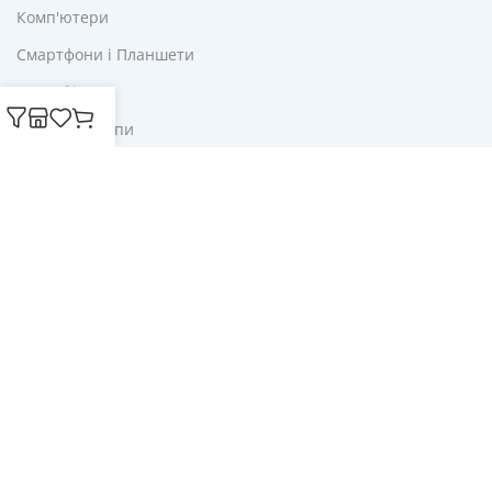
Комп'ютери
Смартфони і Планшети
Для Офісу
Ліхтарі і Лампи
Корисне
Акції
Купони
Блог
Публічна оферта
Політика конфіденційності
Доставка і оплата
Обмін та повернення