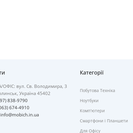
ти
Категорії
А/
ОФІС: вул. Св. Володимира, 3
Побутова Техніка
линськ, Україна 45402
097) 838-9790
Ноутбуки
063) 674-4910
Комп'ютери
:
info@mobich.in.ua
Смартфони і Планшети
Для Офісу