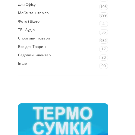
Для Офісу
196
Меблі та інтер'єр
899
Фото і Відео
4
ТВ і Аудіо
36
Спортивні товари
935
Все для Тварин
17
Садовий інвентар
80
Інше
90