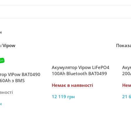
и
а
/
Vipow
Показ
Акумулятор Vipow LiFePO4
Аку
100Ah Bluetooth BAT0499
200
тор VIPow BAT0490
 60Ah з BMS
Немає в наявності
Нем
вності
12 119
грн
21 
н