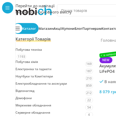
Перейти до навігації
Перейти до основного вмісту
Каталог
Магазин
Акції
Купони
Блог
Партнерам
Контакт
Категорії Товарів
Головн
Побутова техніка
1193
NEW
Побутова хімія
169
Акумуля
Електроніка та гаджети
LiFePO4
187
Ноутбуки та Комп'ютери
210
В ная
Електрообладнання та аксесуари
859
Відеонагляд
8 079
гр
212
Домофони
22
Мережеве обладнання
54
Серверне обладнання
4