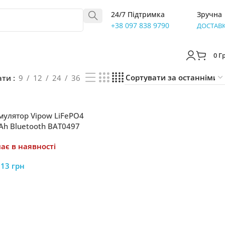
24/7 Підтримка
Зручна
+38 097 838 9790
ДОСТАВ
0
Г
ати
9
12
24
36
мулятор Vipow LiFePO4
Ah Bluetooth BAT0497
ає в наявності
613
грн