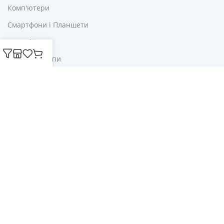
Комп'ютери
Смартфони і Планшети
Для Офісу
Ліхтарі і Лампи
Корисне
Акції
Купони
Блог
Публічна оферта
Політика конфіденційності
Доставка і оплата
Обмін та повернення