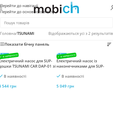
Перейти до навігації
Перейти до основного вмісту
Головна
/
TSUNAMI
Відображаються усі з 2 результатів
Показати бічну панель
Електричний насос для SUP-
Електричний насос із
дошки TSUNAMI CAR DAP-01 зі
наконечниками для SUP-
змінними наконечниками
дошки TSUNAMI CAR DAP-02
В наявності
В наявності
4 544
грн
5 049
грн