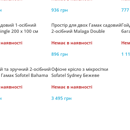
н
936
грн
77
адовий 1-осібний
Простір для двох Гамак садовий
Гой
ingle 200 x 100 см
2-осібний Malaga Double
баг
 наявності
Немає в наявності
Нем
896
грн
1 1
й та зручний 2-осібний
Офісне крісло з мікросітки
 Гамак Sofotel Bahama
Sofatel Sydney Бежеве
20 x 160 см
 наявності
Немає в наявності
н
3 495
грн