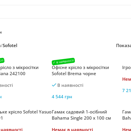
и
а
/
Sofotel
Показ
рісло з мікросітки
Офісне крісло з мікросітки
Ігр
Iliana 242100
Sofotel Brema чорне
Нем
вності
В наявності
7 2
н
4 544
грн
ке крісло Sofotel Yasuo
Гамак садовий 1-осібний
Гам
91
Bahama Single 200 x 100 см
Bah
160
 наявності
Немає в наявності
Нем