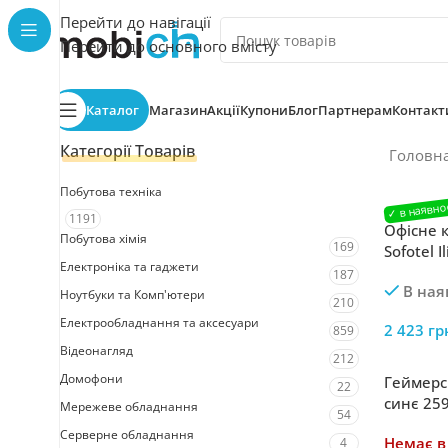
Перейти до навігації
Перейти до основного вмісту
Каталог
Магазин
Акції
Купони
Блог
Партнерам
Контакт
Категорії Товарів
Головн
Побутова техніка
1191
Офісне к
Побутова хімія
169
Sofotel 
Електроніка та гаджети
187
В ная
Ноутбуки та Комп'ютери
210
Електрообладнання та аксесуари
2 423
гр
859
Відеонагляд
212
Домофони
Геймерсь
22
синє 25
Мережеве обладнання
54
Серверне обладнання
Немає в
4