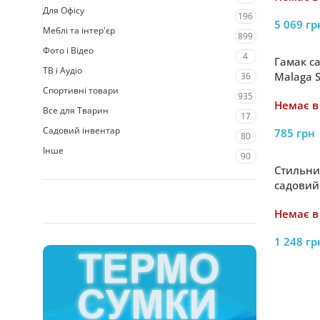
Для Офісу
196
5 069
гр
Меблі та інтер'єр
899
Фото і Відео
4
Гамак с
ТВ і Аудіо
Malaga S
36
Спортивні товари
935
Немає в
Все для Тварин
17
Садовий інвентар
785
грн
80
Інше
90
Стильни
садовий
Double 2
Немає в
1 248
гр