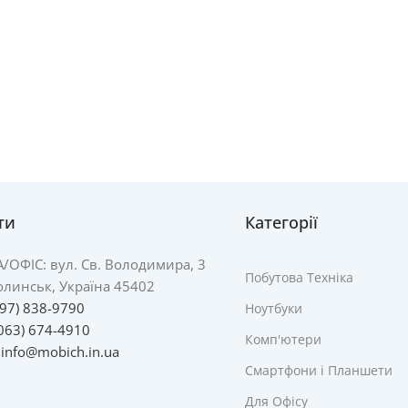
ти
Категорії
А/
ОФІС: вул. Св. Володимира, 3
Побутова Техніка
линськ, Україна 45402
097) 838-9790
Ноутбуки
063) 674-4910
Комп'ютери
:
info@mobich.in.ua
Смартфони і Планшети
Для Офісу