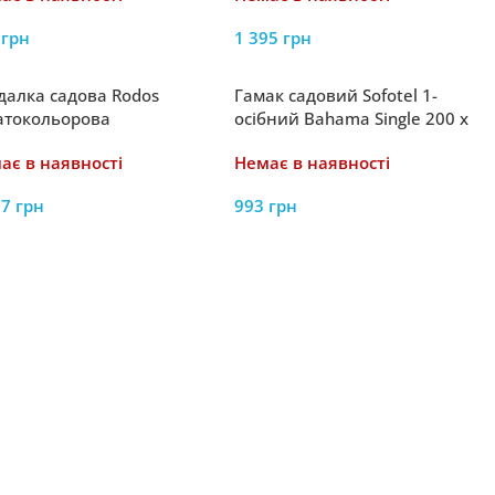
7
грн
1 395
грн
далка садова Rodos
Гамак садовий Sofotel 1-
атокольорова
осібний Bahama Single 200 x
100 см
ає в наявності
Немає в наявності
17
грн
993
грн