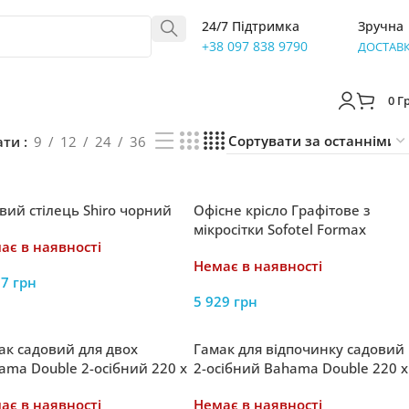
24/7 Підтримка
Зручна
+38 097 838 9790
ДОСТАВ
0
Г
ати
9
12
24
36
овий стілець Shiro чорний
Офісне крісло Графітове з
мікросітки Sofotel Formax
ає в наявності
Немає в наявності
17
грн
5 929
грн
ак садовий для двох
Гамак для відпочинку садовий
ama Double 2-осібний 220 x
2-осібний Bahama Double 220 x
 см
160 см
ає в наявності
Немає в наявності