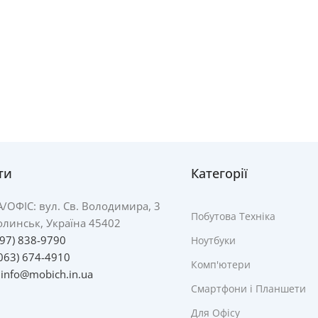
ти
Категорії
А/
ОФІС: вул. Св. Володимира, 3
Побутова Техніка
линськ, Україна 45402
097) 838-9790
Ноутбуки
063) 674-4910
Комп'ютери
:
info@mobich.in.ua
Смартфони і Планшети
Для Офісу