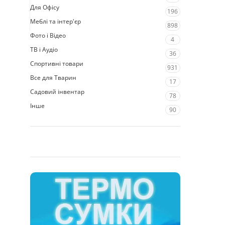
Для Офісу
196
Меблі та інтер'єр
898
Фото і Відео
4
ТВ і Аудіо
36
Спортивні товари
931
Все для Тварин
17
Садовий інвентар
78
Інше
90