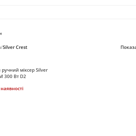
и
а
/
Silver Crest
Показ
ручний міксер Silver
M 300 Вт D2
 наявності