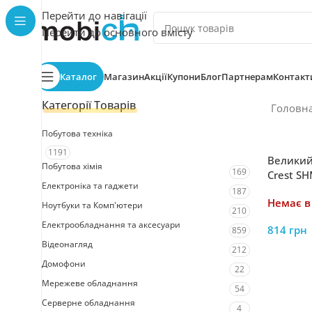
Перейти до навігації
Перейти до основного вмісту
Каталог
Магазин
Акції
Купони
Блог
Партнерам
Контакт
Категорії Товарів
Головн
Побутова техніка
1191
Великий 
Побутова хімія
169
Crest SH
Електроніка та гаджети
187
Немає в
Ноутбуки та Комп'ютери
210
Електрообладнання та аксесуари
814
грн
859
Відеонагляд
212
Домофони
22
Мережеве обладнання
54
Серверне обладнання
4