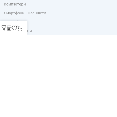
Комп'ютери
Смартфони і Планшети
Для Офісу
Ліхтарі і Лампи
Корисне
Акції
Купони
Блог
Публічна оферта
Політика конфіденційності
Доставка і оплата
Обмін та повернення