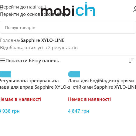
Перейти до навігації
Перейти до основного вмісту
Головна
/
Sapphire XYLO-LINE
Відображаються усі з 2 результатів
Показати бічну панель
Регульована тренувальна
Лава для бодібілдингу пряма
лава для вправ Sapphire XYLO-
зі стійками Sapphire XYLO-LIN
LINE XG-033 складана
XG-025
Немає в наявності
Немає в наявності
3 938
грн
4 847
грн