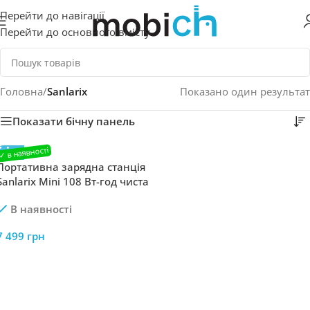
Перейти до навігації
Перейти до основного вмісту
Головна
/
Sanlarix
Показано один результат
Показати бічну панель
Портативна зарядна станція
Sanlarix Mini 108 Вт-год чиста
синусоїда
В наявності
7 499
грн