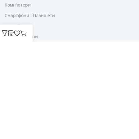
Комп'ютери
Смартфони і Планшети
Для Офісу
Ліхтарі і Лампи
Корисне
Акції
Купони
Блог
Публічна оферта
Політика конфіденційності
Доставка і оплата
Обмін та повернення