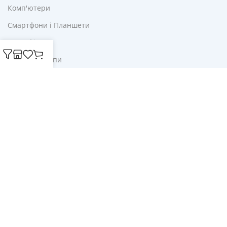
Комп'ютери
Смартфони і Планшети
Для Офісу
Ліхтарі і Лампи
Корисне
Акції
Купони
Блог
Публічна оферта
Політика конфіденційності
Доставка і оплата
Обмін та повернення