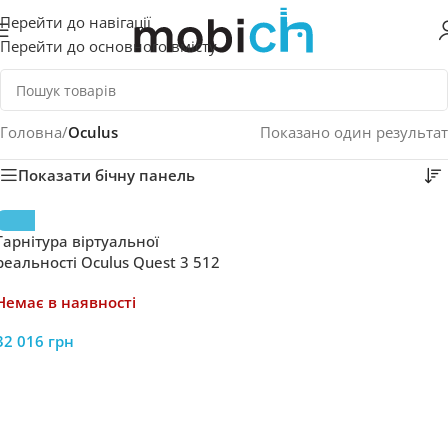
Перейти до навігації
Перейти до основного вмісту
Головна
/
Oculus
Показано один результат
Показати бічну панель
Гарнітура віртуальної
реальності Oculus Quest 3 512
ГБ VR Meta Quest 3 2064 ×
Немає в наявності
2208 пікселів
32 016
грн