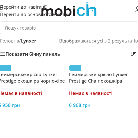
Перейти до навігації
Перейти до основного вмісту
Головна
/
Lynxer
Відображаються усі з 2 результатів
Показати бічну панель
Геймерське крісло Lynxer
Геймерське крісло Lynxer
Prestige екошкіра чорно-сіре
Prestige Chair екошкіра
бежеве
Немає в наявності
Немає в наявності
5 958
грн
6 968
грн