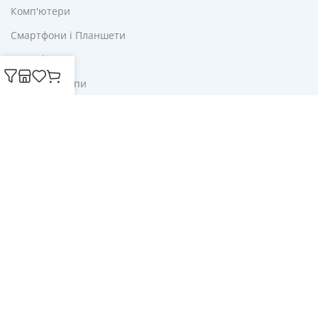
Комп'ютери
Смартфони і Планшети
Для Офісу
Ліхтарі і Лампи
Корисне
Акції
Купони
Блог
Публічна оферта
Політика конфіденційності
Доставка і оплата
Обмін та повернення