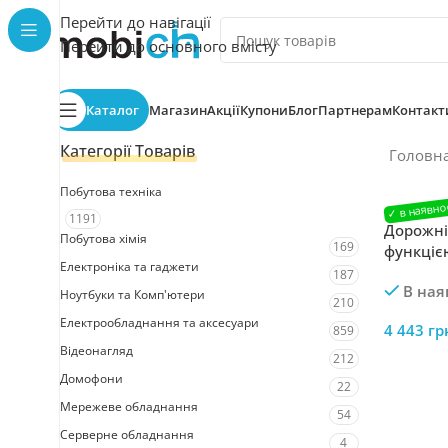
Перейти до навігації
Перейти до основного вмісту
Каталог
Магазин
Акції
Купони
Блог
Партнерам
Контакт
Категорії Товарів
Головн
Побутова техніка
1191
Дорожні
Побутова хімія
169
функцією
Електроніка та гаджети
187
В ная
Ноутбуки та Комп'ютери
210
Електрообладнання та аксесуари
4 443
гр
859
Відеонагляд
212
Домофони
22
Мережеве обладнання
54
Серверне обладнання
4