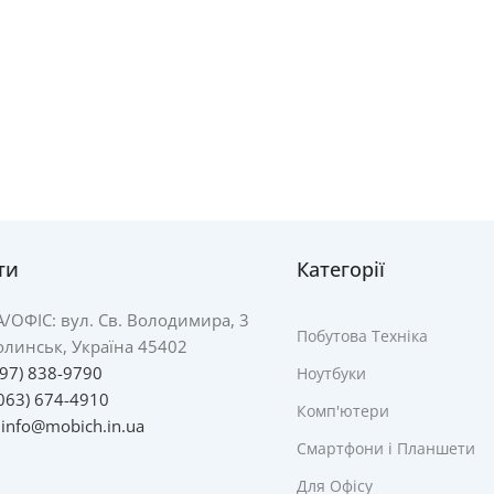
ти
Категорії
А/
ОФІС: вул. Св. Володимира, 3
Побутова Техніка
линськ, Україна 45402
097) 838-9790
Ноутбуки
063) 674-4910
Комп'ютери
:
info@mobich.in.ua
Смартфони і Планшети
Для Офісу