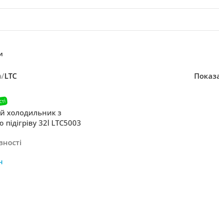
и
а
/
LTC
Показ
й холодильник з
 підігріву 32l LTC5003
вності
н