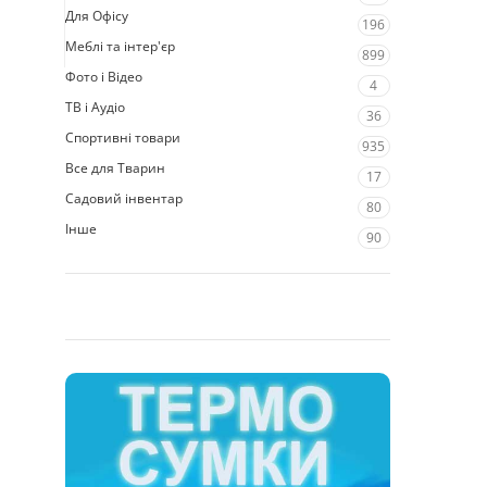
Для Офісу
196
Меблі та інтер'єр
899
Фото і Відео
4
ТВ і Аудіо
36
Спортивні товари
935
Все для Тварин
17
Садовий інвентар
80
Інше
90