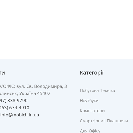
ти
Категорії
А/
ОФІС: вул. Св. Володимира, 3
Побутова Техніка
линськ, Україна 45402
097) 838-9790
Ноутбуки
063) 674-4910
Комп'ютери
:
info@mobich.in.ua
Смартфони і Планшети
Для Офісу