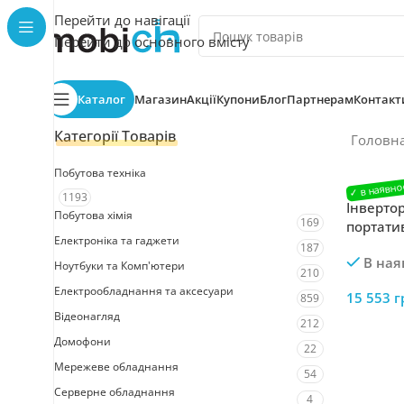
Перейти до навігації
Перейти до основного вмісту
Каталог
Магазин
Акції
Купони
Блог
Партнерам
Контакт
Категорії Товарів
Головн
Побутова техніка
1193
Інверто
Побутова хімія
169
портати
Електроніка та гаджети
ISG 1200
187
В ная
Ноутбуки та Комп'ютери
210
Електрообладнання та аксесуари
15 553
г
859
Відеонагляд
212
Домофони
22
Мережеве обладнання
54
Серверне обладнання
4