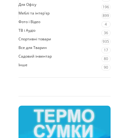
Для Офісу
196
Меблі та інтер'єр
899
Фото і Відео
4
ТВ і Аудіо
36
Спортивні товари
935
Все для Тварин
17
Садовий інвентар
80
Інше
90