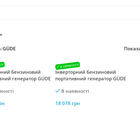
и
а
/
GÜDE
Показ
рний бензиновий
Інверторний бензиновий
вний генератор GÜDE
портативний генератор GÜDE
-1 1.8 PS
ISG 2000-2 40720 19.9 кг 2.0 кВт
вності
В наявності
з чистою синусоїдою
рн
18 078
грн