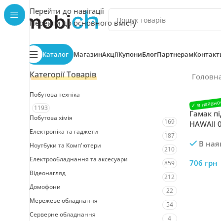
Перейти до навігації
Перейти до основного вмісту
Каталог
Магазин
Акції
Купони
Блог
Партнерам
Контакт
Категорії Товарів
Головн
Побутова техніка
1193
Гамак пі
Побутова хімія
169
HAWAII 
Електроніка та гаджети
з бахро
187
В ная
Ноутбуки та Комп'ютери
210
Електрообладнання та аксесуари
706
грн
859
Відеонагляд
212
Домофони
22
Мережеве обладнання
54
Серверне обладнання
4