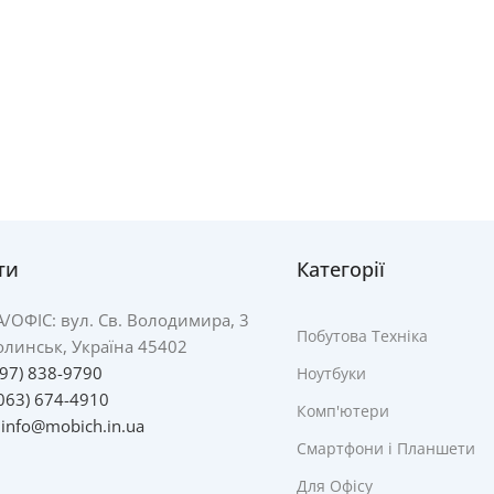
ти
Категорії
А/
ОФІС: вул. Св. Володимира, 3
Побутова Техніка
линськ, Україна 45402
097) 838-9790
Ноутбуки
063) 674-4910
Комп'ютери
:
info@mobich.in.ua
Смартфони і Планшети
Для Офісу