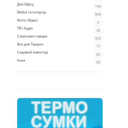
Для Офісу
196
Меблі та інтер'єр
899
Фото і Відео
4
ТВ і Аудіо
36
Спортивні товари
935
Все для Тварин
17
Садовий інвентар
80
Інше
90