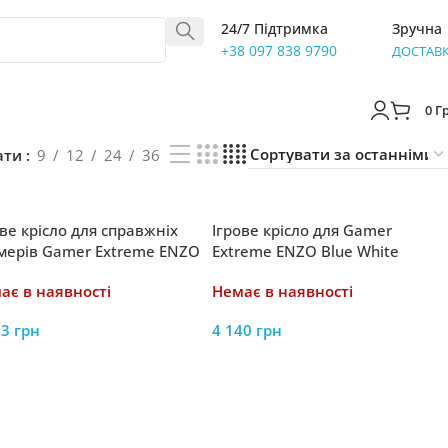
24/7 Підтримка
Зручна
+38 097 838 9790
ДОСТАВ
0
Г
ати
9
12
24
36
ове крісло для справжніх
Ігрове крісло для Gamer
мерів Gamer Extreme ENZO
Extreme ENZO Blue White
te
ає в наявності
Немає в наявності
93
грн
4 140
грн