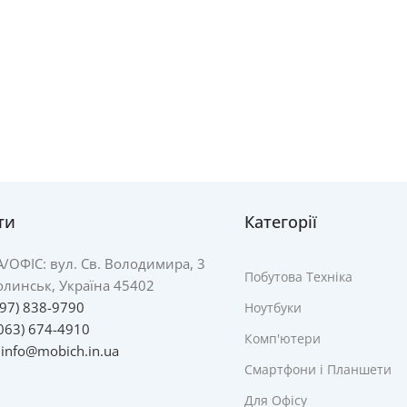
ти
Категорії
А/
ОФІС: вул. Св. Володимира, 3
Побутова Техніка
линськ, Україна 45402
097) 838-9790
Ноутбуки
063) 674-4910
Комп'ютери
:
info@mobich.in.ua
Смартфони і Планшети
Для Офісу