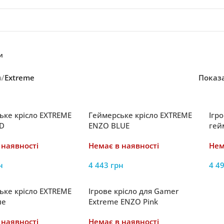
и
а
/
Extreme
Показ
ьке крісло EXTREME
Геймерське крісло EXTREME
Ігр
D
ENZO BLUE
гей
Whi
 наявності
Немає в наявності
Нем
н
4 443
грн
4 4
ьке крісло EXTREME
Ігрове крісло для Gamer
ле
Extreme ENZO Pink
 наявності
Немає в наявності