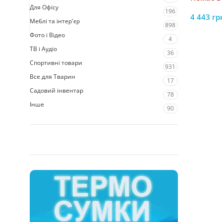
Для Офісу
196
4 443
гр
Меблі та інтер'єр
898
Фото і Відео
4
ТВ і Аудіо
36
Спортивні товари
931
Все для Тварин
17
Садовий інвентар
78
Інше
90