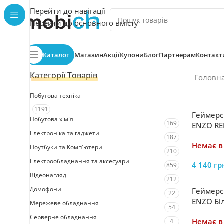
Перейти до навігації
Перейти до основного вмісту
Каталог
Магазин
Акції
Купони
Блог
Партнерам
Контакт
Категорії Товарів
Головн
Побутова техніка
1191
Геймерс
Побутова хімія
169
ENZO RE
Електроніка та гаджети
187
Немає в
Ноутбуки та Комп'ютери
210
Електрообладнання та аксесуари
4 140
гр
859
Відеонагляд
212
Домофони
Геймерс
22
ENZO Бі
Мережеве обладнання
54
Серверне обладнання
Немає в
4