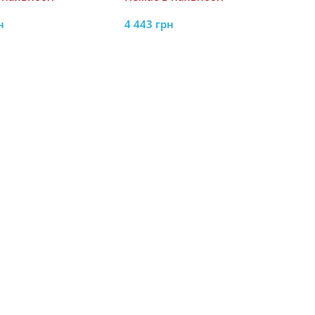
н
4 443
грн