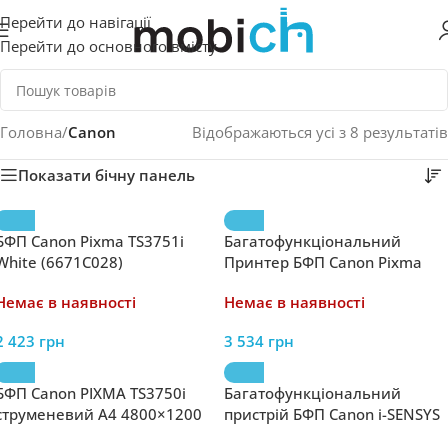
Перейти до навігації
Перейти до основного вмісту
Головна
/
Canon
Відображаються усі з 8 результатів
Показати бічну панель
БФП Canon Pixma TS3751i
Багатофункціональний
White (6671C028)
Принтер БФП Canon Pixma
TR4755i 4800×1200 dpi USB
Немає в наявності
Немає в наявності
2 423
грн
3 534
грн
БФП Canon PIXMA TS3750i
Багатофункціональний
струменевий A4 4800×1200
пристрій БФП Canon i-SENSYS
dpi Wi-Fi мобільний друк
MF651Cw A4 1200×1200 dpi