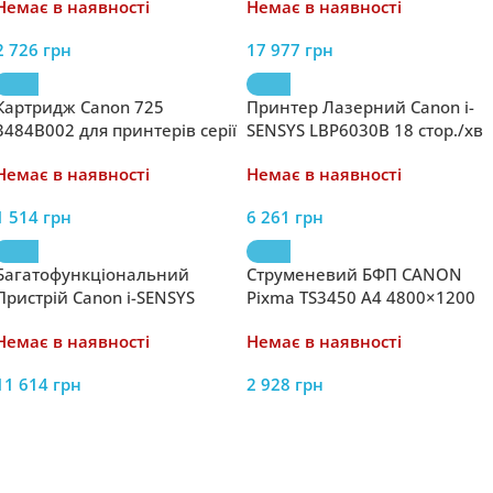
Немає в наявності
Немає в наявності
duplex 4 кольори
Wi-Fi White 5158C009
2 726
грн
17 977
грн
Картридж Canon 725
Принтер Лазерний Canon i-
3484B002 для принтерів серії
SENSYS LBP6030B 18 стор./хв
i-SENSYS – Оригінальний
A4 600×600 dpi USB Type B
Немає в наявності
Немає в наявності
Тонер для Якісного Друку
1 514
грн
6 261
грн
Багатофункціональний
Струменевий БФП CANON
Пристрій Canon i-SENSYS
Pixma TS3450 A4 4800×1200
MF272dw Duplex Wi-Fi
dpi Wi-Fi USB Type B
Немає в наявності
Немає в наявності
2400х600 dpi 5621C013
11 614
грн
2 928
грн