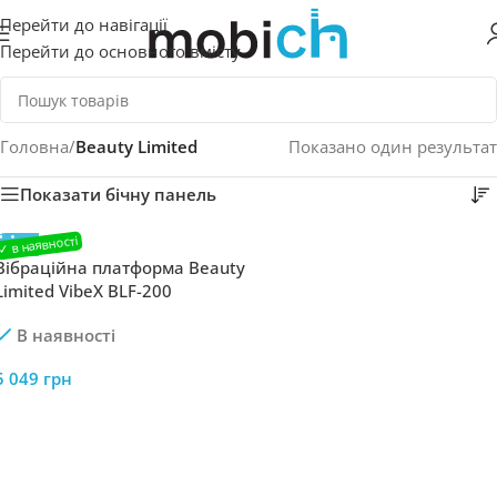
Перейти до навігації
Перейти до основного вмісту
Головна
/
Beauty Limited
Показано один результат
Показати бічну панель
Вібраційна платформа Beauty
Limited VibeX BLF-200
В наявності
5 049
грн