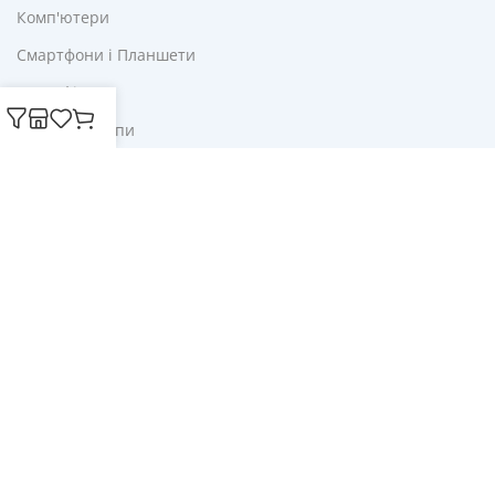
Комп'ютери
Смартфони і Планшети
Для Офісу
Ліхтарі і Лампи
Корисне
Акції
Купони
Блог
Публічна оферта
Політика конфіденційності
Доставка і оплата
Обмін та повернення