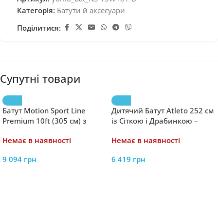
Категорія:
Батути й аксесуари
Поділитися:
Супутні товари
Батут Motion Sport Line
Дитячий Батут Atleto 252 см
Premium 10ft (305 см) з
із Сіткою і Драбинкою –
Внутрішньою Сіткою –
Безпечні Розваги для
Немає в наявності
Немає в наявності
Комфорт та Надійність
Малюків
9 094
грн
6 419
грн