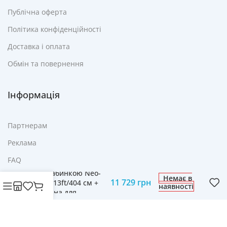
Публічна оферта
Політика конфіденційності
Доставка і оплата
Обмін та повернення
Інформація
Партнерам
Реклама
Садовий Батут з
FAQ
внутрішньою сіткою
та драбинкою Neo-
Контакти
Немає в
11 729
грн
Sport 13ft/404 см +
наявності
машина для
бульбашок
БЕЗКОШТОВНО
© Cвіт технологій mobich.in.ua • Зроблено з любов'ю
daaart.in.ua
.