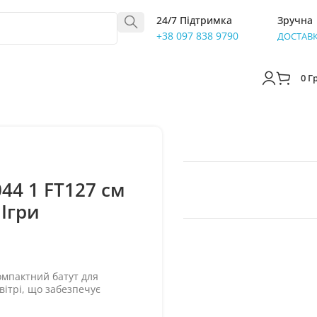
24/7 Підтримка
Зручна
+38 097 838 9790
ДОСТАВ
0
Г
044 1 FT127 см
 Ігри
Компактний батут для
вітрі, що забезпечує