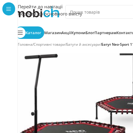
Перейти до навігації
Перейти до основного вмісту
Каталог
Магазин
Акції
Купони
Блог
Партнерам
Контакт
Головна
/
Спортивні товари
/
Батути й аксесуари
/
Батут Neo-Sport 1