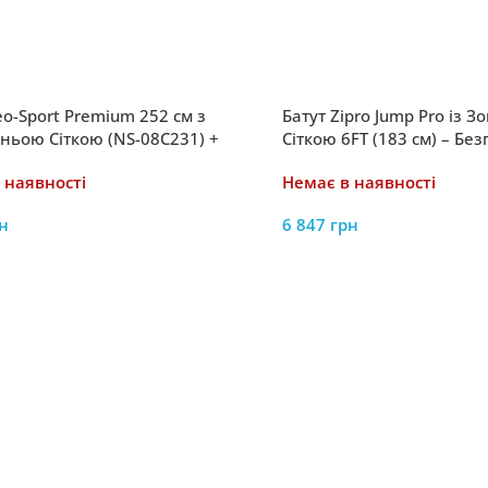
eo-Sport Premium 252 см з
Батут Zipro Jump Pro із 
ньою Сіткою (NS-08C231) +
Сіткою 6FT (183 см) – Бе
а – Безпечні Розваги для Всієї
для Дітей
 наявності
Немає в наявності
н
6 847
грн