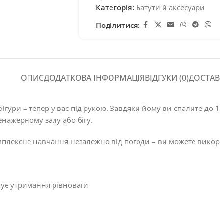
Категорія:
Батути й аксесуари
Поділитися:
ОПИС
ДОДАТКОВА ІНФОРМАЦІЯ
ВІДГУКИ (0)
ДОСТАВ
фігури – тепер у вас під рукою. Завдяки йому ви спалите до 
нажерному залу або бігу.
мплексне навчання незалежно від погоди – ви можете викорис
шує утримання рівноваги