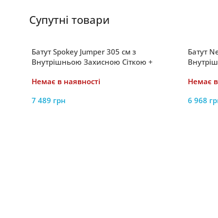
Супутні товари
Батут Spokey Jumper 305 см з
Батут N
Внутрішньою Захисною Сіткою +
Внутріш
Драбинка Чорний (927884) – Ідеальний
Драбинк
Немає в наявності
Немає в
для Веселих Розваг
Родини
7 489
грн
6 968
гр