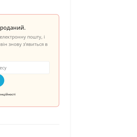
проданий.
електронну пошту, і
він знову з’явиться в
енційності