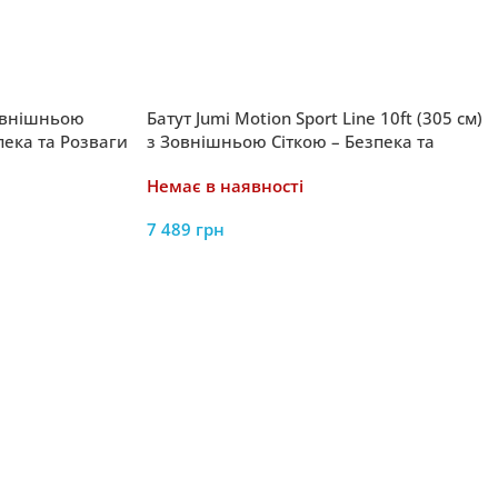
Зовнішньою
Батут Jumi Motion Sport Line 10ft (305 см)
зпека та Розваги
з Зовнішньою Сіткою – Безпека та
Розваги на Свіжому Повітрі
Немає в наявності
7 489
грн