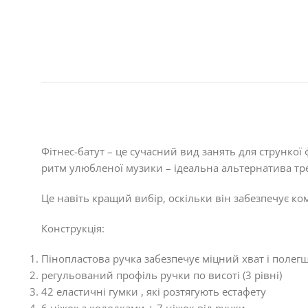
Фітнес-батут – це сучасний вид занять для стрункої 
ритм улюбленої музики – ідеальна альтернатива тре
Це навіть кращий вибір, оскільки він забезпечує ко
Конструкція:
Пінопластова ручка забезпечує міцний хват і полег
регульований профіль ручки по висоті (3 рівні)
42 еластичні гумки , які розтягують естафету