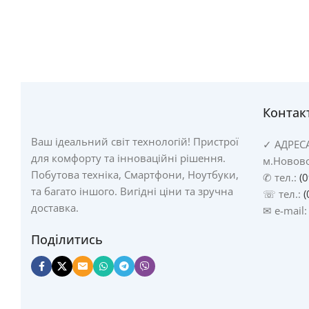
Контак
Ваш ідеальний світ технологій! Пристрої
✓
АДРЕС
для комфорту та інноваційні рішення.
м.Новово
Побутова техніка, Смартфони, Ноутбуки,
✆ тел.:
(
та багато іншого. Вигідні ціни та зручна
☏ тел.:
(
доставка.
✉ e-mail
Поділитись