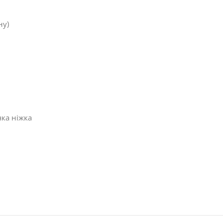
ну)
чка ніжка