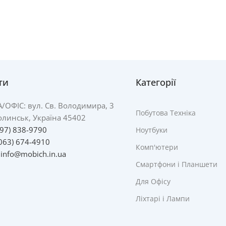
ти
Категорії
А/
ОФІС: вул. Св. Володимира, 3
Побутова Техніка
линськ, Україна 45402
097) 838-9790
Ноутбуки
063) 674-4910
Комп'ютери
:
info@mobich.in.ua
Смартфони і Планшети
Для Офісу
Ліхтарі і Лампи