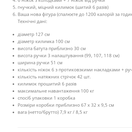
6 ніжок з колодками + 7 ніжок від ручки
гнучкий, міцний килимок (шитий 6 разів)
Ваша нова фігура (спалюєте до 1200 калорій за годи
Технічні дані:
діаметр 127 см
діаметр килимка 100 см
висота батута приблизно 30 см
висота ручки 3 налаштування (99, 107, 118 см)
ширина ручки 51 см
кількість ніжок 6 з протиковзкими накладками + ру
кількість натяжних стрічок 42 шт.
килимок прошитий 6 разів
максимальне навантаження 100 кг
спосіб упаковки 1 коробка
Розміри коробки приблизно 67 x 32 x 9,5 см
вага (нетто/брутто) 7,9 кг / 8,5 кг