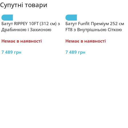
Супутні товари
Батут RIPPEY 10FT (312 см) з
Батут Funfit Преміум 252 см
Драбинкою і Захисною
FT8 з Внутрішньою Сіткою
Сіткою – Надійні Розваги
та Лестницею – Безпека і
Немає в наявності
Немає в наявності
для Дітей
Розваги для Дітей
7 489
грн
7 489
грн