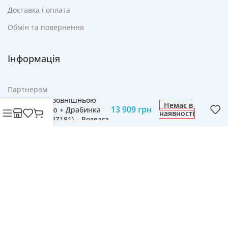
Доставка і оплата
Обмін та повернення
Інформація
Партнерам
Батут Neo-Sport 374
см із Зовнішньою
Немає в
Реклама
13 909
грн
Сіткою + Драбинка
наявності
(NS-12Z181) – Розвага
FAQ
для Дітей і Дорослих
Контакти
© Cвіт технологій mobich.in.ua • Зроблено з любов'ю
daaart.in.ua
.