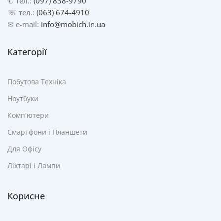
✆ тел.:
(097) 838-9790
☏ тел.:
(063) 674-4910
✉ e-mail:
info@mobich.in.ua
Категорії
Побутова Техніка
Ноутбуки
Комп'ютери
Смартфони і Планшети
Для Офісу
Ліхтарі і Лампи
Корисне