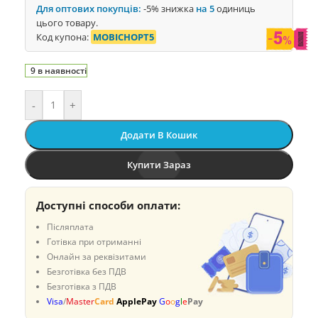
Для оптових покупців:
-5% знижка
на 5
одиниць
цього товару.
Код купона:
MOBICHOPT5
9 в наявності
-
+
Додати В Кошик
Купити Зараз
Доступні способи оплати:
Післяплата
Готівка при отриманні
Онлайн за реквізитами
Безготівка без ПДВ
Безготівка з ПДВ
Visa
/
Master
Card
ApplePay
G
o
o
g
l
e
Pay