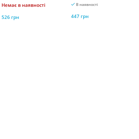
Немає в наявності
В наявності
комфортом
447
грн
526
грн