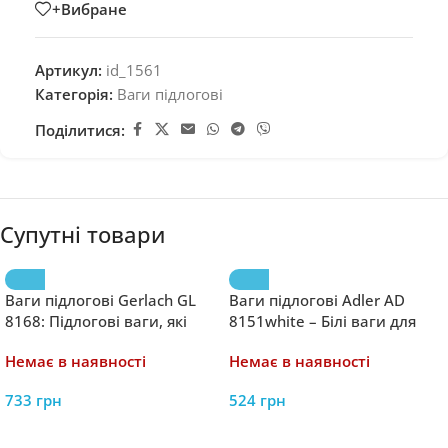
+Вибране
Артикул:
id_1561
Категорія:
Ваги підлогові
Поділитися:
Супутні товари
Ваги підлогові Gerlach GL
Ваги підлогові Adler AD
8168: Підлогові ваги, які
8151white – Білі ваги для
стильно вписуються в ваш
точного контролю
Немає в наявності
Немає в наявності
інтер’єр та вимірюють вашу
точну вагу
733
грн
524
грн